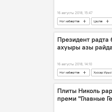
16 августы 2018, 15:47
Ног хабӕрттӕ
Цаутӕ
Президент радта 
ахуыры азы рай
16 августы 2018, 14:10
Ног хабӕрттӕ
Хуссар Ирыс
Плиты Николь ра
преми "Главные Г