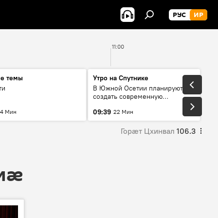
РУС
ИР
11:00
ые темы
Утро на Спутнике
ти
В Южной Осетии планируют
создать современную
цифровую среду
09:39
4 Мин
22 Мин
Горӕт Цхинвал
106.3
 мӕ