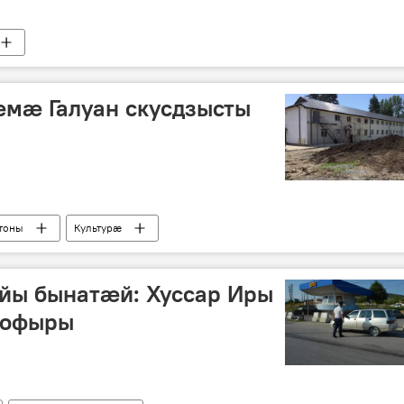
æмæ Галуан скусдзысты
тоны
Культурӕ
йы бынатæй: Хуссар Иры
шофыры