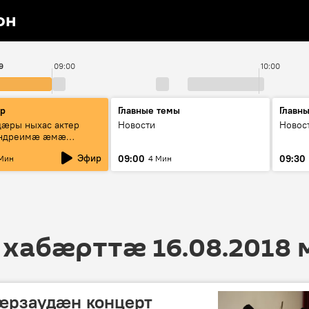
он
9
09:00
10:00
ир
Главные темы
Главн
æры ныхас актер
Новости
Новос
Андреимæ æмæ
"Зæххыл рæстагон
Эфир
09:00
09:30
Мин
4 Мин
и"
 хабӕрттӕ 16.08.2018
æрзаудæн концерт