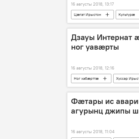
16 августы 2018, 13:17
Цӕгат Ирыстон
Культурӕ
Дзауы Интернат 
ног уавæрты
16 августы 2018, 12:16
Ног хабӕрттӕ
Хуссар Ирыс
Фæтары ис авари
агурынц джипы 
16 августы 2018, 11:04