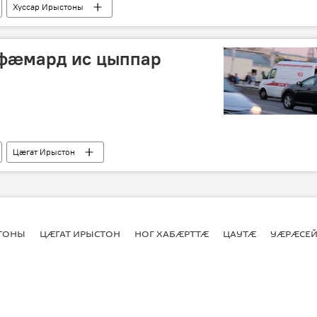
Хуссар Ирыстоны
фæмард ис цыппар
Цӕгат Ирыстон
СТОНЫ
ЦӔГАТ ИРЫСТОН
НОГ ХАБӔРТТӔ
ЦАУТӔ
УӔРӔСЕЙ