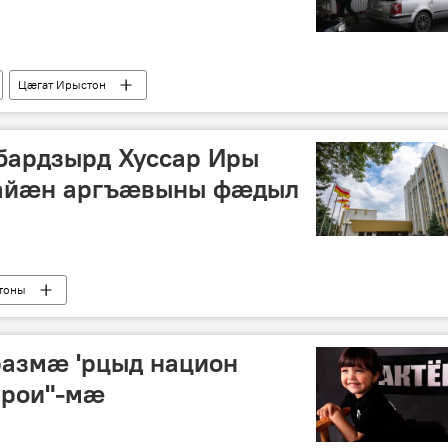
Цӕгат Ирыстон
бардзырд Хуссар Иры
дайæн аргъæвыны фæдыл
тоны
размæ 'рцыд национ
ерои"-мæ