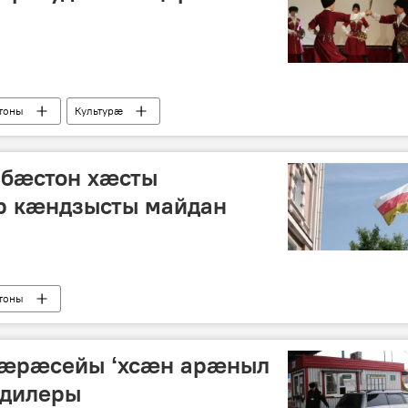
тоны
Культурӕ
бæстон хæсты
р кæндзысты майдан
тоны
Уæрæсейы ʻхсæн арæныл
одилеры