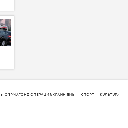
Ы СӔРМАГОНД ОПЕРАЦИ УКРАИНӔЙЫ
СПОРТ
КУЛЬТУРӔ