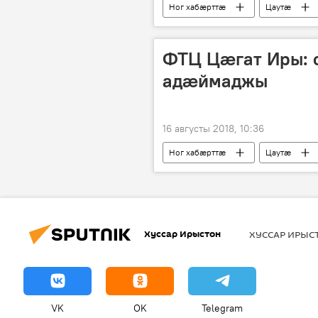
Ног хабӕрттӕ
Цаутӕ
ФТЦ Цæгат Иры: 
адæймаджы
16 августы 2018, 10:36
Ног хабӕрттӕ
Цаутӕ
Хуссар Ирыстон
ХУССАР ИРЫ
VK
OK
Telegram