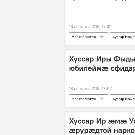
16 августы 2018, 17:32
Ног хабӕрттӕ
Хуссар Ирыс
Хуссар Иры Фыды
юбилеймæ сфида
16 августы 2018, 16:07
Ног хабӕрттӕ
Хуссар Ирыс
Хуссар Ир æмæ 
æрурæдтой нарк