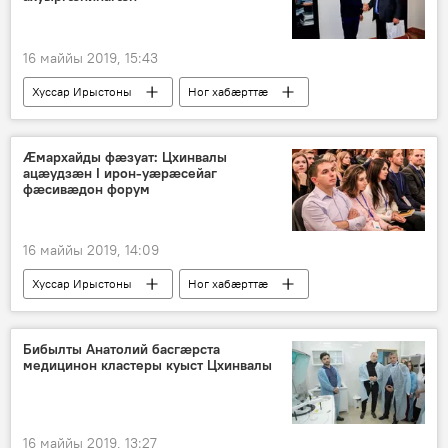
16 маййы 2019, 15:43
Хуссар Ирыстоны
Ног хабӕрттӕ
Æмархайды фæзуат: Цхинвалы
ацæудзæн I ирон-уæрæсейаг
фæсивæдон форум
16 маййы 2019, 14:09
Хуссар Ирыстоны
Ног хабӕрттӕ
Культурӕ
Бибылты Анатолий басгӕрста
медицинон кластеры куыст Цхинвалы
16 маййы 2019, 13:27