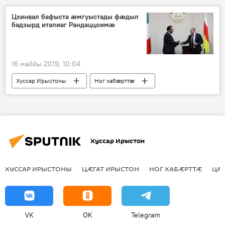
Цхинвал бафыста ӕмгуыстады фӕдыл
бадзырд италиаг Рандаццоимӕ
16 маййы 2019, 10:04
Хуссар Ирыстоны
Ног хабӕрттӕ
Дунейы
Хуссар Ирыстон
ХУССАР ИРЫСТОНЫ
ЦӔГАТ ИРЫСТОН
НОГ ХАБӔРТТӔ
ЦА
VK
OK
Telegram