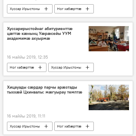
Хуссар Ирыстоны
Ног хабӕрттӕ
Хуссарирыстойнаг абитуриенттӕ
цӕттӕ кӕнынц Уӕрӕсейы УУМ
академимӕ ахуырмӕ
16 маййы 2019, 12:35
Ног хабӕрттӕ
Хуссар Ирыстоны
Хицауады сӕрдар парчы арӕзтады
тыххӕй Цхинвалы: мӕгуырау темптӕ
16 маййы 2019, 11:11
Хуссар Ирыстоны
Ног хабӕрттӕ