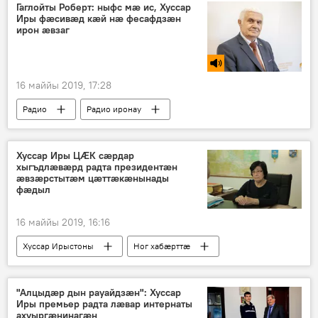
Гаглойты Роберт: ныфс мӕ ис, Хуссар
Иры фӕсивӕд кӕй нӕ фесафдзӕн
ирон ӕвзаг
16 маййы 2019, 17:28
Радио
Радио иронау
Хуссар Иры ЦӔК сӕрдар
хыгъдлӕвӕрд радта президентӕн
ӕвзӕрстытӕм цӕттӕкӕнынады
фӕдыл
16 маййы 2019, 16:16
Хуссар Ирыстоны
Ног хабӕрттӕ
Политикӕ
"Алцыдӕр дын рауайдзӕн": Хуссар
Иры премьер радта лӕвар интернаты
ахуыргӕнинагӕн