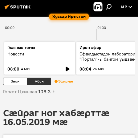
ИР
Хуссар Ирыстон
00:00
01:00
Главные темы
Ирон эфир
Новости
Сфæлдыстадон лаборатори
"Портал"-ы байгом уыдзæн
зындгонд нывгæнæг Гасситы
08:00
08:04
4 Мин
26 Мин
Æхсары куыстыты равдыст
Знон
Абон
Эфирмæ
Горӕт Цхинвал
106.3
Сӕйраг ног хабӕрттӕ
16.05.2019 мӕ