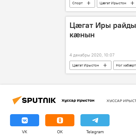
Спорт
Цӕгат Ирыстон
Цӕгат Иры райды
кӕнын
4 декабры 2020, 10:07
Цӕгат Ирыстон
Ног хабӕр
Хуссар Ирыстон
ХУССАР ИРЫ
VK
OK
Telegram