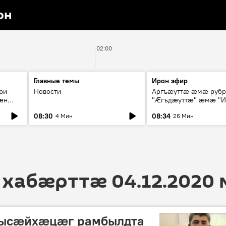
он
02:00
Главные темы
Ирон эфир
ри
Новости
Аргъæуттæ æмæ руб
æн
"Æгъдæуттæ" æмæ "И
иты
зæгъ"
08:30
08:34
4 Мин
26 Мин
ст
 хабӕрттӕ 04.12.2020
бысӕйхӕцӕг рамбылдта