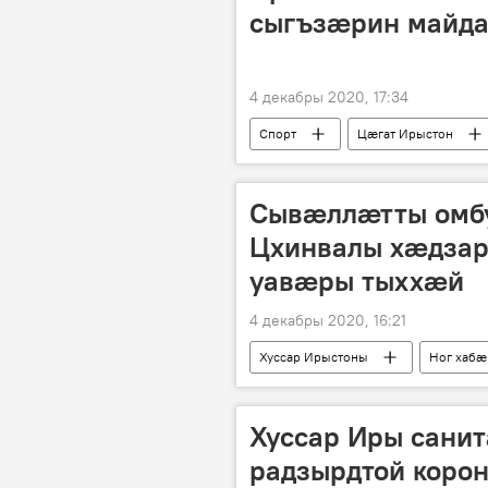
сыгъзӕрин майд
4 декабры 2020, 17:34
Спорт
Цӕгат Ирыстон
Сывӕллӕтты омбу
Цхинвалы хӕдзар
уавӕры тыххӕй
4 декабры 2020, 16:21
Хуссар Ирыстоны
Ног хабӕ
Хуссар Иры санит
радзырдтой коро