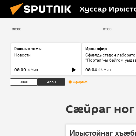
Хуссар Ирыст
00:00
01:00
Главные темы
Ирон эфир
Новости
Сфæлдыстадон лаборато
"Портал"-ы байгом уыдз
зындгонд нывгæнæг Гасс
08:00
08:04
4 Мин
26 Мин
Æхсары куыстыты равды
Знон
Абон
Эфирмæ
Сӕйраг ног
Ирыстойнаг хъӕ