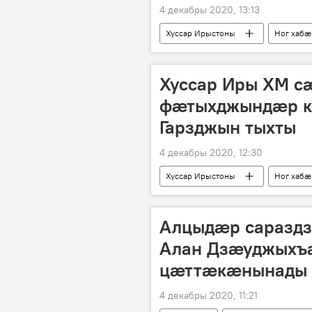
4 декабры 2020, 13:13
Хуссар Ирыстоны
Ног хабӕ
Хуссар Иры ХМ с
фӕтыхджындӕр к
Гарзджын тыхты
4 декабры 2020, 12:30
Хуссар Ирыстоны
Ног хабӕ
Алцыдӕр сараздз
Алан Дзӕуджыхъ
цӕттӕкӕнынады
4 декабры 2020, 11:21