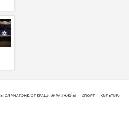
Ы СӔРМАГОНД ОПЕРАЦИ УКРАИНӔЙЫ
СПОРТ
КУЛЬТУРӔ