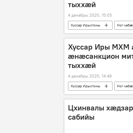
тыххӕй
4 декабры 2020, 15:05
Хуссар Ирыстоны
Ног хабӕ
Хуссар Иры МХМ
ӕнӕсанкцион мит
тыххӕй
4 декабры 2020, 14:48
Хуссар Ирыстоны
Ног хабӕ
Цхинвалы хӕдзар
сабийы