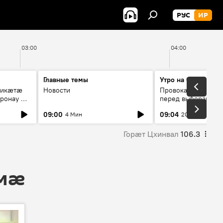
РУС
ИР
03:00
04:00
Главные темы
Утро на Спутнике
рикæтæ
Новости
Провокации со сто
ронау æй
перед выборами в Г
09:00
09:04
4 Мин
20 Мин
Горӕт Цхинвал
106.3
 мӕ