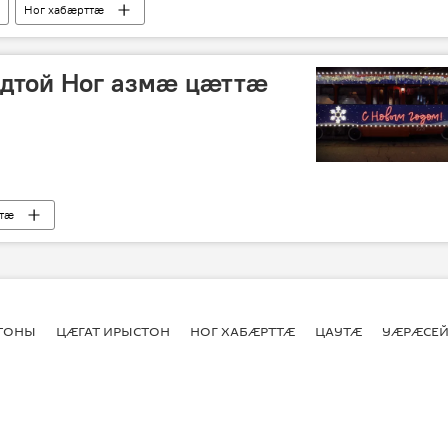
Ног хабӕрттӕ
дтой Ног азмӕ цӕттӕ
ттӕ
СТОНЫ
ЦӔГАТ ИРЫСТОН
НОГ ХАБӔРТТӔ
ЦАУТӔ
УӔРӔСЕЙ