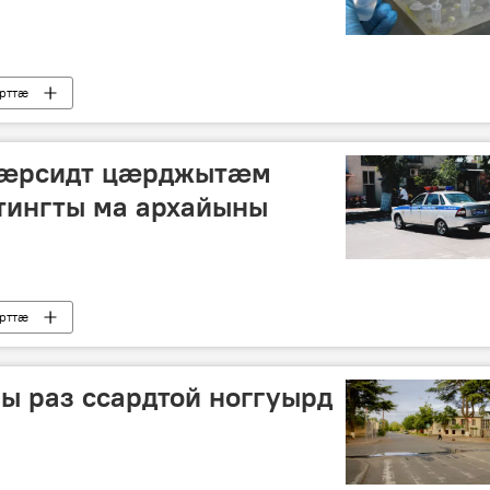
рттӕ
 ӕрсидт цӕрджытӕм
ингты ма архайыны
рттӕ
ы раз ссардтой ноггуырд