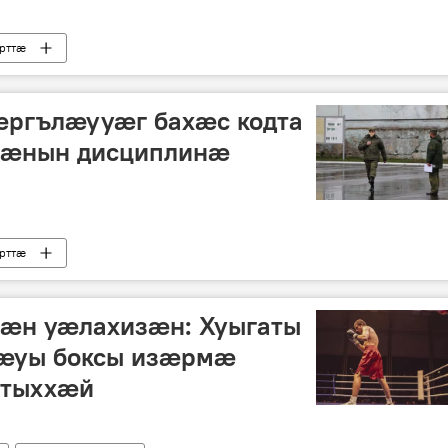
рттӕ
ӕргълӕууӕг бахӕс кодта
ӕнын дисциплинӕ
рттӕ
ӕн уӕлахизӕн: Хуыгаты
ӕуы боксы изӕрмӕ
 тыххӕй