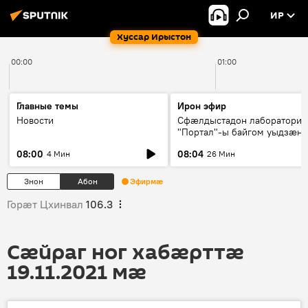
ИР
Хуссар Ирыстон
00:00
01:00
Главные темы
Ирон эфир
Новости
Сфæлдыстадон лаборатори
"Портал"-ы байгом уыдзæн
зындгонд нывгæнæг Гасситы
08:00
08:04
4 Мин
26 Мин
Æхсары куыстыты равдыст
Знон
Абон
Эфирмæ
Горӕт Цхинвал
106.3
Сӕйраг ног хабӕрттӕ
19.11.2021 мӕ