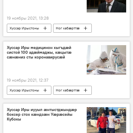
19 ноябры 2021, 13:28
Хуссар Ирыстоны
Ног хабӕрттӕ
Хуссар Иры медицинон хыгъдӕй
систой 100 адӕймаджы, кӕцытӕ
сӕнӕниз сты коронавирусӕй
19 ноябры 2021, 12:37
Хуссар Ирыстоны
Ног хабӕрттӕ
Хуссар Иры иууыл ӕнтыстджындӕр
боксер стох кӕндзӕн Уӕрӕсейы
Кубокы