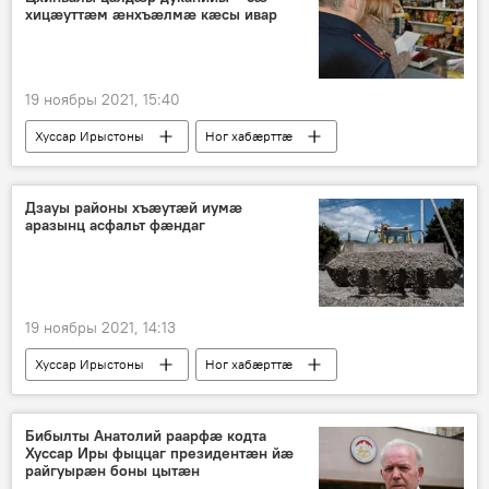
хицӕуттӕм ӕнхъӕлмӕ кӕсы ивар
19 ноябры 2021, 15:40
Хуссар Ирыстоны
Ног хабӕрттӕ
Дзауы районы хъӕутӕй иумӕ
аразынц асфальт фӕндаг
19 ноябры 2021, 14:13
Хуссар Ирыстоны
Ног хабӕрттӕ
Бибылты Анатолий раарфӕ кодта
Хуссар Иры фыццаг президентӕн йӕ
райгуырӕн боны цытӕн