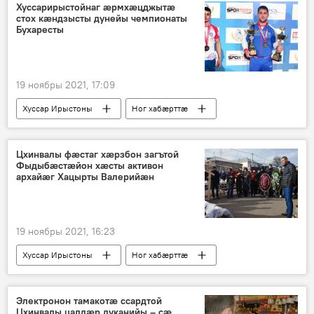
Хуссарирыстойнаг ӕрмхӕцджытӕ
стох кӕндзысты дунейы чемпионаты
Бухаресты
19 ноябры 2021, 17:09
Хуссар Ирыстоны
Ног хабӕрттӕ
Цӕгат Ирыстон
Спорт
Цхинвалы фӕстаг хӕрзбон загътой
Фыдыбӕстӕйон хӕсты активон
архайӕг Хацырты Валерийӕн
19 ноябры 2021, 16:23
Хуссар Ирыстоны
Ног хабӕрттӕ
Электронон тамакотӕ ссардтой
Цхинвалы цалдӕр дуканийы – сӕ