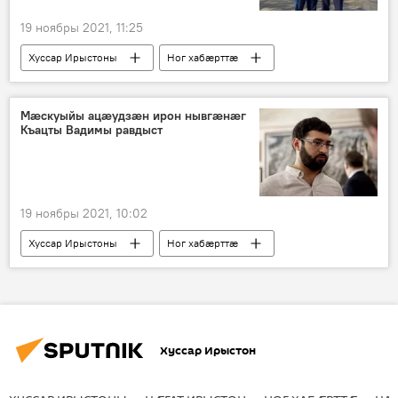
19 ноябры 2021, 11:25
Хуссар Ирыстоны
Ног хабӕрттӕ
Спорт
Мӕскуыйы ацӕудзӕн ирон нывгӕнӕг
Къацты Вадимы равдыст
19 ноябры 2021, 10:02
Хуссар Ирыстоны
Ног хабӕрттӕ
Культурӕ
Хуссар Ирыстон