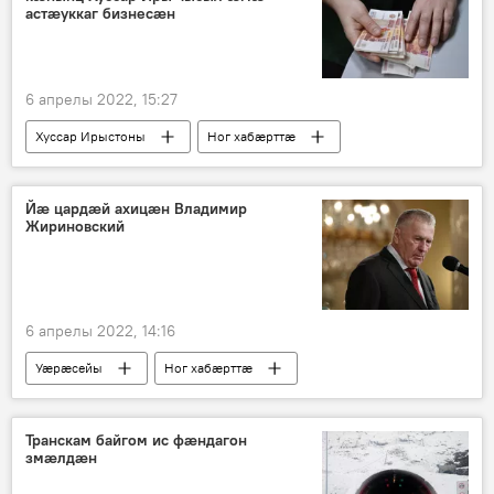
астӕуккаг бизнесӕн
6 апрелы 2022, 15:27
Хуссар Ирыстоны
Ног хабӕрттӕ
Йӕ цардӕй ахицӕн Владимир
Жириновский
6 апрелы 2022, 14:16
Уӕрӕсейы
Ног хабӕрттӕ
Транскам байгом ис фӕндагон
змӕлдӕн