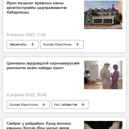
Ирон меценат ирвӕзын кӕны
архитектурӕйы цыртдзӕвӕнтӕ
Хабаровскы
6 апрелы 2022, 17:41
Уӕрӕсейы
Хуссар Ирыстоны
Цӕгат Ирыстон
Ног хабӕрттӕ
Цхинвалы ӕрурӕдтой коронавирусӕй
рынчынты исӕн хайады куыст
6 апрелы 2022, 16:46
Хуссар Ирыстоны
Ног хабӕрттӕ
Сӕйраг у райдайын. Куыд ӕххуыс
кӕнынц Хуссар Иры чысыл ӕмӕ