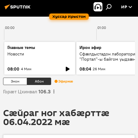
ИР
Хуссар Ирыстон
00:00
01:00
Главные темы
Ирон эфир
Новости
Сфæлдыстадон лаборатори
"Портал"-ы байгом уыдзæн
зындгонд нывгæнæг Гасситы
08:00
08:04
4 Мин
26 Мин
Æхсары куыстыты равдыст
Знон
Абон
Эфирмæ
Горӕт Цхинвал
106.3
Сӕйраг ног хабӕрттӕ
06.04.2022 мӕ