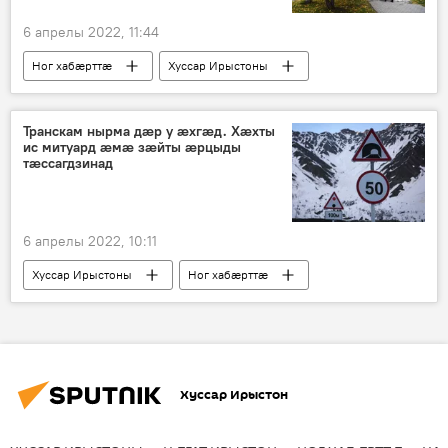
6 апрелы 2022, 11:44
Ног хабӕрттӕ
Хуссар Ирыстоны
Транскам нырма дӕр у ӕхгӕд. Хӕхты
ис митуард ӕмӕ зӕйты ӕрцыды
тӕссагдзинад
6 апрелы 2022, 10:11
Хуссар Ирыстоны
Ног хабӕрттӕ
Хуссар Ирыстон