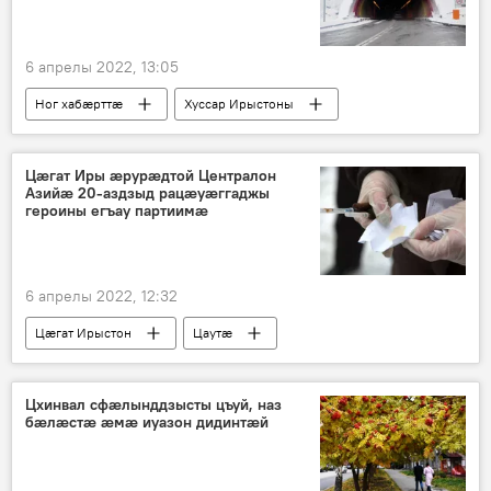
6 апрелы 2022, 13:05
Ног хабӕрттӕ
Хуссар Ирыстоны
Цӕгат Иры ӕрурӕдтой Централон
Азийӕ 20-аздзыд рацӕуӕггаджы
героины егъау партиимӕ
6 апрелы 2022, 12:32
Цӕгат Ирыстон
Цаутӕ
Ног хабӕрттӕ
Цхинвал сфӕлынддзысты цъуй, наз
бӕлӕстӕ ӕмӕ иуазон дидинтӕй