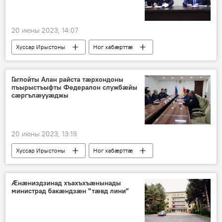
20 июны 2023, 14:07
Хуссар Ирыстоны
Ног хабӕрттӕ
Президент
Гаглойты Алан райста тæрхондоны
пъырыстъыфты Федералон службæйы
сæргълæууæджы
20 июны 2023, 13:19
Хуссар Ирыстоны
Ног хабӕрттӕ
Гаглойты Алан
Ӕнӕниздзинад хъахъхъӕнынады
министрад бакӕндзӕн "тӕвд лини"