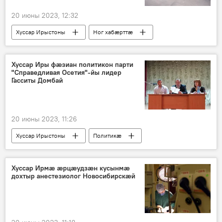
20 июны 2023, 12:32
Хуссар Ирыстоны
Ног хабӕрттӕ
Хуссар Иры фæзиан политикон парти
"Справедливая Осетия"-йы лидер
Гасситы Домбай
20 июны 2023, 11:26
Хуссар Ирыстоны
Политикӕ
Ӕхсӕнад
Ног хабӕрттӕ
Хуссар Ирмӕ ӕрцӕудзӕн кусынмӕ
дохтыр анестезиолог Новосибирскӕй