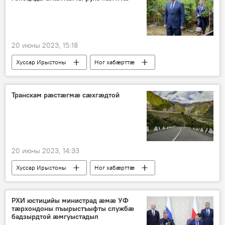
20 июны 2023, 15:18
Хуссар Ирыстоны
Ног хабӕрттӕ
Геноцид
Гаглойты Алан
Транскам рæстæгмæ сæхгæдтой
20 июны 2023, 14:33
Хуссар Ирыстоны
Ног хабӕрттӕ
Транскам
УУМ
РХИ юстицийы министрад æмæ УФ
тæрхондоны пъырыстъыфты службæ
бадзырдтой æмгуыстадыл