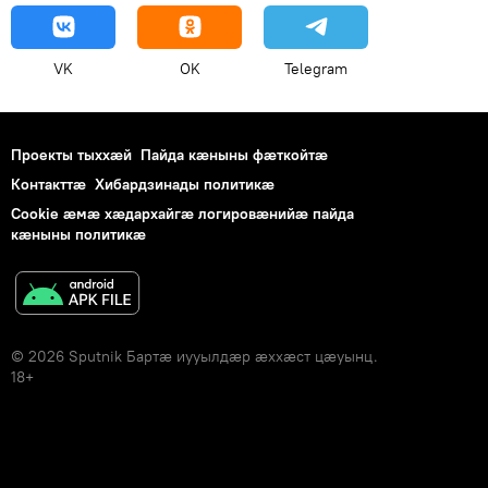
VK
OK
Telegram
Проекты тыххӕй
Пайда кӕныны фӕткойтӕ
Контакттӕ
Хибардзинады политикæ
Cookie æмæ хæдархайгæ логировæнийæ пайда
кæныны политикæ
© 2026 Sputnik Бартӕ иууылдӕр ӕххӕст цӕуынц.
18+