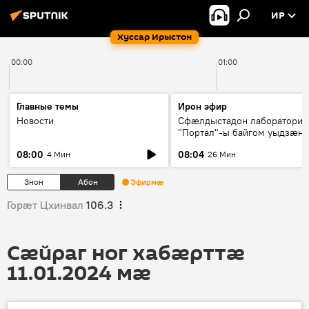
ИР
Хуссар Ирыстон
00:00
01:00
Главные темы
Ирон эфир
Новости
Сфæлдыстадон лаборатори
"Портал"-ы байгом уыдзæн
зындгонд нывгæнæг Гасситы
08:00
08:04
4 Мин
26 Мин
Æхсары куыстыты равдыст
Знон
Абон
Эфирмæ
Горӕт Цхинвал
106.3
Сӕйраг ног хабӕрттӕ
11.01.2024 мӕ