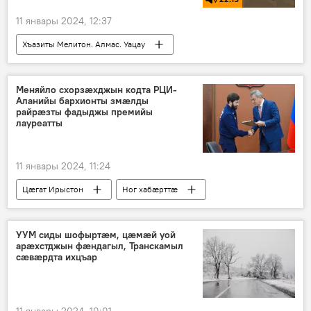
11 январы 2024, 12:37
Хъазиты Мелитон. Алмас. Уацау
Хуссар Ирыстоны
Радио иронау
Аудиочиныг
Меняйло схорзæхджын кодта РЦИ-
Аланийы бархионты змæлды
райрæзты фадыджы премийы
лауреатты
11 январы 2024, 11:24
Цӕгат Ирыстон
Ног хабӕрттӕ
УУМ сиды шофыртæм, цæмæй уой
арæхстджын фæндагыл, Транскамыл
сæвæрдта ихцъар