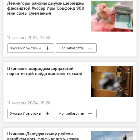
Ленингоры районы дыууæ цæрæджы
фæсайдтой Хуссар Иры Соцфонд 900
мин сомы суммæйыл
11 январы 2024, 17:33
Хуссар Ирыстоны
Ног хабӕрттӕ
Хуссар Иры МХМ
Ленингоры район
Цхинвалы цæрæджы æрцахстой
наркотиктæй пайда кæныны тыххæй
11 январы 2024, 16:26
Хуссар Ирыстоны
Ног хабӕрттӕ
Хуссар Иры МХМ
Цхинвал-Дзæуджыхъæу рейсон
автобусы аргъ фæфылдæр уыдзæн