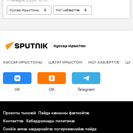
11 январы 2024, 10:01
Хуссар Ирыстоны
Ног хабӕрттӕ
Транскам
Хуссар Ирыстон
ХУССАР ИРЫСТОНЫ
ЦӔГАТ ИРЫСТОН
НОГ ХАБӔРТТӔ
ЦА
VK
OK
Telegram
Проекты тыххӕй
Пайда кӕныны фӕткойтӕ
Контакттӕ
Хибардзинады политикæ
Cookie æмæ хæдархайгæ логировæнийæ пайда