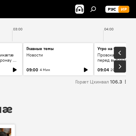
РУС
ИР
03:00
04:00
Главные темы
Утро на Спутнике
рикæтæ
Новости
Провокации со сто
ронау æй
перед выборами в Г
09:00
09:04
4 Мин
20 Мин
Горӕт Цхинвал
106.3
мӕ