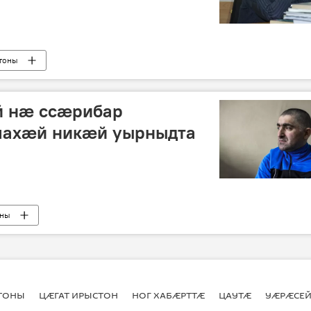
тоны
й нӕ ссӕрибар
махӕй никӕй уырныдта
оны
джы ссӕрибар сты гуырдзиаг ахӕстӕттӕй
СТОНЫ
ЦӔГАТ ИРЫСТОН
НОГ ХАБӔРТТӔ
ЦАУТӔ
УӔРӔСЕЙ