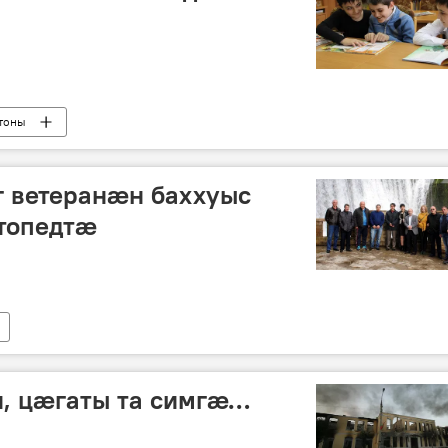
тоны
г ветеранæн баххуыс
ртопедтæ
, цæгаты та симгæ…