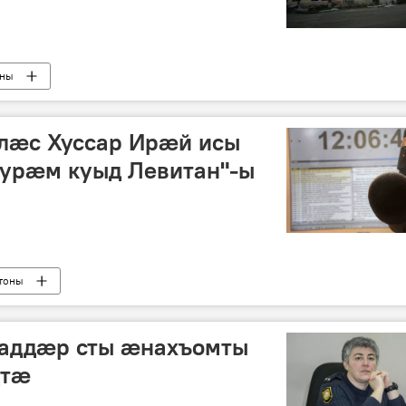
оны
лæс Хуссар Ирæй исы
зурæм куыд Левитан"-ы
тоны
аддӕр сты ӕнахъомты
дтӕ