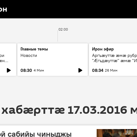
он
02:00
Главные темы
Ирон эфир
ри
Новости
Аргъæуттæ æмæ руб
æн
"Æгъдæуттæ" æмæ "И
иты
зæгъ"
08:30
08:34
4 Мин
26 Мин
ст
 хабӕрттӕ 17.03.2016 
ой сабийы чиныджы