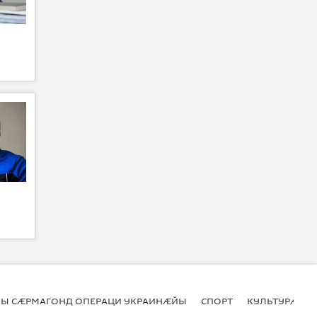
Ы СӔРМАГОНД ОПЕРАЦИ УКРАИНӔЙЫ
СПОРТ
КУЛЬТУРӔ