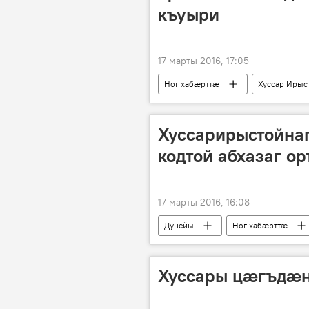
къуыри
17 марты 2016, 17:05
Ног хабӕрттӕ
Хуссар Ирыс
Хуссарирыстойна
кодтой абхазаг о
17 марты 2016, 16:08
Дунейы
Ног хабӕрттӕ
Хуссары цæгъдæн