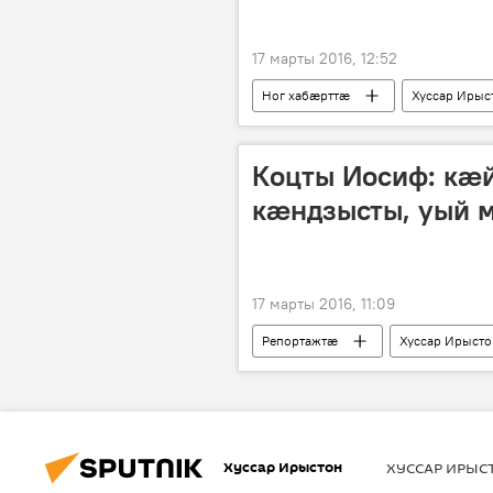
17 марты 2016, 12:52
Ног хабӕрттӕ
Хуссар Ирыс
Коцты Иосиф: кӕ
кӕндзысты, уый 
17 марты 2016, 11:09
Репортажтӕ
Хуссар Ирыст
Цыппар хуссарирыстойнаг ӕмбӕста
Хуссар Ирыстон
ХУССАР ИРЫ