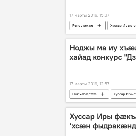
17 марты 2016, 15:37
Репортажтӕ
Хуссар Ирыст
Ноджы ма иу хъæ
хайад конкурс "Д
17 марты 2016, 12:57
Ног хабӕрттӕ
Хуссар Ирыс
Хуссар Иры фӕкъ
‘хсӕн фыдракӕн