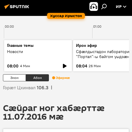
ИР
Хуссар Ирыстон
00:00
01:00
Главные темы
Ирон эфир
Новости
Сфæлдыстадон лаборатори
"Портал"-ы байгом уыдзæн
зындгонд нывгæнæг Гасситы
08:00
08:04
4 Мин
26 Мин
Æхсары куыстыты равдыст
Знон
Абон
Эфирмæ
Горӕт Цхинвал
106.3
Сӕйраг ног хабӕрттӕ
11.07.2016 мӕ