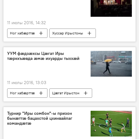
11 июлы 2016, 14:32
Ног хабӕрттӕ
Хуссар Ирыстоны
УУМ фӕдзӕхсы Цӕгат Иры
тӕрккъӕвда ӕмӕ ихуарды тыххӕй
11 июлы 2016, 13:03
Ног хабӕрттӕ
Цӕгат Ирыстон
Турнир "Иры сомбон"-ы призон
бынӕттӕ бацахстой цхинвайлаг
командӕтӕ