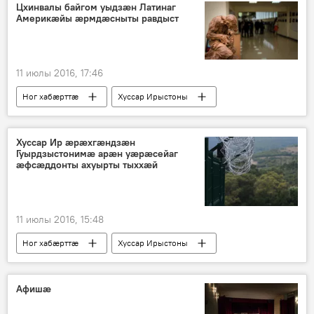
Цхинвалы байгом уыдзӕн Латинаг
Америкӕйы ӕрмдӕсныты равдыст
11 июлы 2016, 17:46
Ног хабӕрттӕ
Хуссар Ирыстоны
Хуссар Ир ӕрӕхгӕндзӕн
Гуырдзыстонимӕ арӕн уӕрӕсейаг
ӕфсӕддонты ахуырты тыххӕй
11 июлы 2016, 15:48
Ног хабӕрттӕ
Хуссар Ирыстоны
Афишӕ