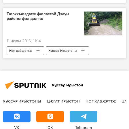
Тæрккъæвдатæ фæластой Дзауы
районы фæндæгтæ
11 июлы 2016, 11:14
Ног хабӕрттӕ
Хуссар Ирыстоны
Хуссар Ирыстон
ХУССАР ИРЫСТОНЫ
ЦӔГАТ ИРЫСТОН
НОГ ХАБӔРТТӔ
ЦА
VK
OK
Telegram