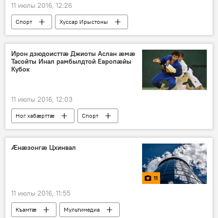
11 июлы 2016, 12:26
Спорт
Хуссар Ирыстоны
Ирон дзюдоисттӕ Джиоты Аслан æмæ
Тасойты Инал рамбылдтой Европæйы
Кубок
11 июлы 2016, 12:03
Ног хабӕрттӕ
Спорт
Ӕнӕзонгӕ Цхинвал
11
11 июлы 2016, 11:55
Къамтӕ
Мультимедиа