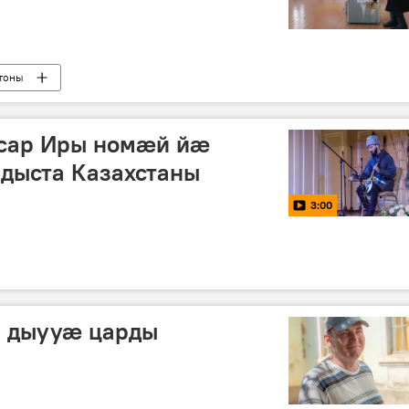
тоны
ссар Иры номӕй йӕ
дыста Казахстаны
3:00
 дыууӕ царды