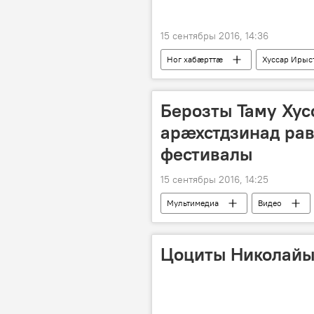
15 сентябры 2016, 14:36
Ног хабӕрттӕ
Хуссар Ирыс
Берозты Таму Ху
арӕхстдзинад рав
фестивалы
15 сентябры 2016, 14:25
Мультимедиа
Видео
Цоциты Николайы