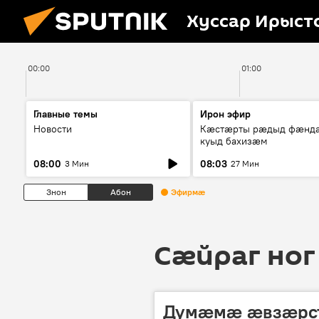
Хуссар Ирыст
00:00
01:00
Главные темы
Ирон эфир
Новости
Кæстæрты рæдыд фæнд
куыд бахизæм
08:00
08:03
3 Мин
27 Мин
Знон
Абон
Эфирмæ
Сӕйраг ног
Думӕмӕ ӕвзӕрс