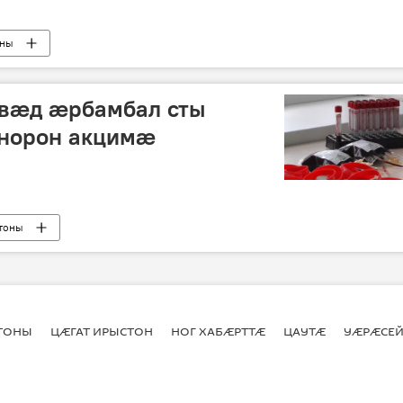
оны
вæд ӕрбамбал сты
норон акцимӕ
тоны
СТОНЫ
ЦӔГАТ ИРЫСТОН
НОГ ХАБӔРТТӔ
ЦАУТӔ
УӔРӔСЕЙ