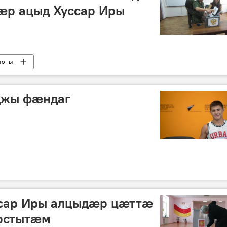
р ацыд Хуссар Иры
тоны
жы фӕндаг
сар Иры алцыдӕр цӕттӕ
рстытӕм