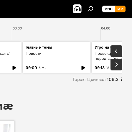
РУС
ИР
03:00
04:00
Главные темы
Утро на Спутнике
зӕгъ"
Новости
Провокации со сто
перед выборами в 
09:00
09:13
3 Мин
18 Мин
Горӕт Цхинвал
106.3
 мӕ