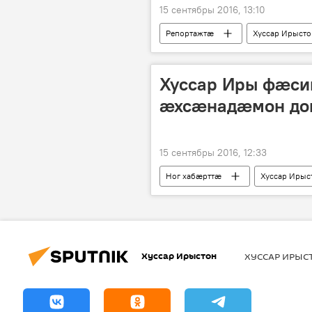
15 сентябры 2016, 13:10
Репортажтӕ
Хуссар Ирыст
Хуссар Иры фæси
ӕхсӕнадӕмон до
15 сентябры 2016, 12:33
Ног хабӕрттӕ
Хуссар Ирыс
Хуссар Ирыстон
ХУССАР ИРЫ