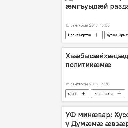
ӕмгъуыдӕй раздӕ
15 сентябры 2016, 16:08
Ног хабӕрттӕ
Хуссар Ирыс
Хъӕбысӕйхӕцӕд
политикӕмӕ
15 сентябры 2016, 15:30
Спорт
Репортажтӕ
УФ минӕвар: Хус
у Думӕмӕ ӕвзӕ