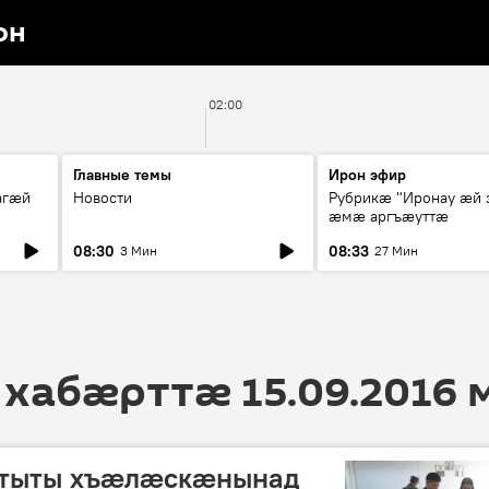
он
02:00
Главные темы
Ирон эфир
агæй
Новости
Рубрикæ "Иронау ӕй 
ӕмӕ аргъӕуттӕ
08:30
08:33
3 Мин
27 Мин
 хабӕрттӕ 15.09.2016
тыты хъӕлӕскӕнынад