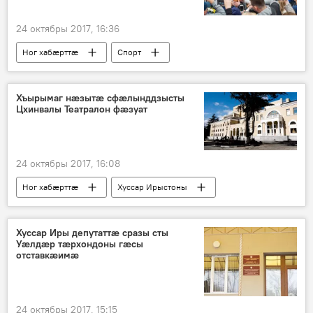
24 октябры 2017, 16:36
Ног хабӕрттӕ
Спорт
Цӕгат Ирыстон
Хъырымаг нæзытæ сфæлынддзысты
Цхинвалы Театралон фæзуат
24 октябры 2017, 16:08
Ног хабӕрттӕ
Хуссар Ирыстоны
Хуссар Иры депутаттӕ сразы сты
Уӕлдӕр тӕрхондоны гӕсы
отставкӕимӕ
24 октябры 2017, 15:15