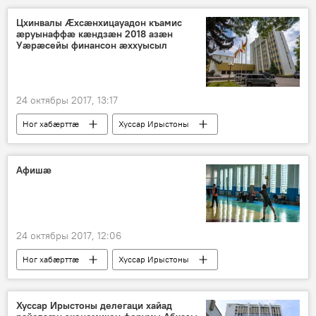
Цхинвалы Ӕхсæнхицауадон къамис
æруынаффæ кæндзæн 2018 азæн
Уæрæсейы финансон æххуысыл
24 октябры 2017, 13:17
Ног хабӕрттӕ
Хуссар Ирыстоны
Афишæ
24 октябры 2017, 12:06
Ног хабӕрттӕ
Хуссар Ирыстоны
Хуссар Ирыстоны делегаци хайад