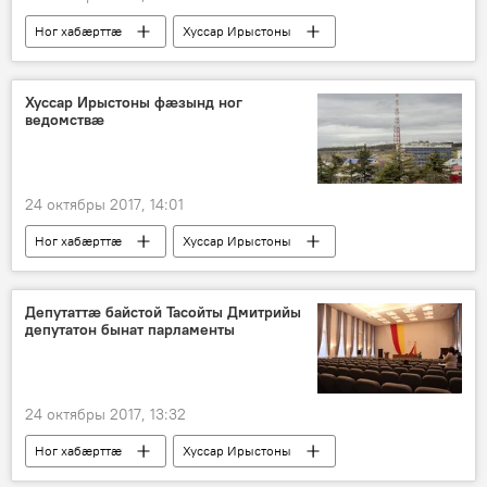
Ног хабӕрттӕ
Хуссар Ирыстоны
Хуссар Ирыстоны фæзынд ног
ведомствæ
24 октябры 2017, 14:01
Ног хабӕрттӕ
Хуссар Ирыстоны
Депутаттæ байстой Тасойты Дмитрийы
депутатон бынат парламенты
24 октябры 2017, 13:32
Ног хабӕрттӕ
Хуссар Ирыстоны