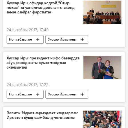
Хуссар Иры сфидар кодтой "Стыр
ныхас"-ы уанелмæ делегатты сконд
æмæ сæйраг фарстытæ
24 октябры 2017, 17:49
Ног хабӕрттӕ
Хуссар Ирыстоны
Хуссар Иры президент ныфс бавæрдта
ахуыргæнджыты куыстмыздтыл
схæцынæй
24 октябры 2017, 17:22
Ног хабӕрттӕ
Хуссар Ирыстоны
Гасситы Мурæт æрыздæхт хæдзармæ:
Ирыстон куыд сæмбæлд чемпионыл