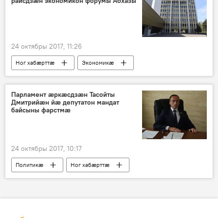
райсдзæн экономикон форумы Абхазы
24 октябры 2017, 11:26
Ног хабӕрттӕ
Экономикӕ
Хуссар Ирыстоны
Парламент æркæсдзæн Тасойты
Дмитрийæн йæ депутатон мандат
байсыны фарстмæ
24 октябры 2017, 10:17
Политикӕ
Ног хабӕрттӕ
Хуссар Ирыстоны