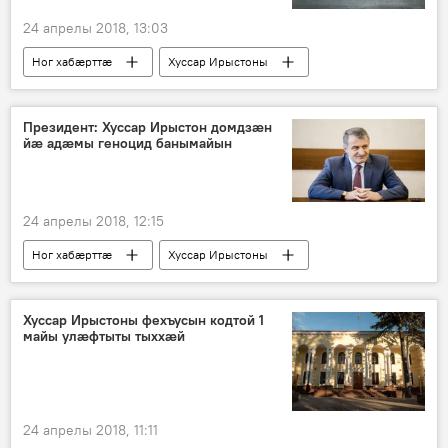
24 апрелы 2018, 13:03
Ног хабӕрттӕ
Хуссар Ирыстоны
Президент: Хуссар Ирыстон домдзӕн
йӕ адӕмы геноцид банымайын
24 апрелы 2018, 12:15
Ног хабӕрттӕ
Хуссар Ирыстоны
Хуссар Ирыстоны фехъусын кодтой 1
майы улæфтыты тыххæй
24 апрелы 2018, 11:11