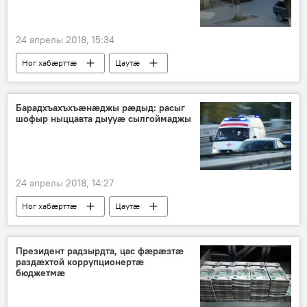
24 апрелы 2018, 15:34
Ног хабӕрттӕ
Цаутӕ
Хуссар Ирыстоны
Барадхъахъхъæнæджы рæдыд: расыг
шофыр ныццавта дыууæ сылгоймаджы
24 апрелы 2018, 14:27
Ног хабӕрттӕ
Цаутӕ
Хуссар Ирыстоны
Президент радзырдта, цас фæрæзтæ
раздæхтой коррупционертæ
бюджетмæ