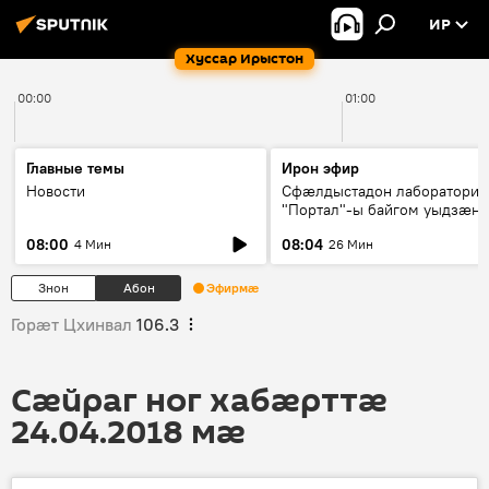
ИР
Хуссар Ирыстон
00:00
01:00
Главные темы
Ирон эфир
Новости
Сфæлдыстадон лаборатори
"Портал"-ы байгом уыдзæн
зындгонд нывгæнæг Гасситы
08:00
08:04
4 Мин
26 Мин
Æхсары куыстыты равдыст
Знон
Абон
Эфирмæ
Горӕт Цхинвал
106.3
Сӕйраг ног хабӕрттӕ
24.04.2018 мӕ