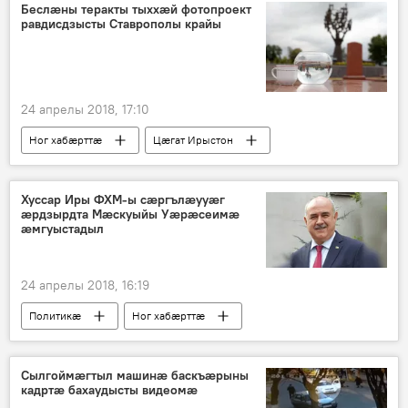
Беслæны теракты тыххæй фотопроект
равдисдзысты Ставрополы крайы
24 апрелы 2018, 17:10
Ног хабӕрттӕ
Цӕгат Ирыстон
Хуссар Иры ФХМ-ы сæргълæууæг
æрдзырдта Мæскуыйы Уæрæсеимæ
æмгуыстадыл
24 апрелы 2018, 16:19
Политикӕ
Ног хабӕрттӕ
Хуссар Ирыстоны
Сылгоймæгтыл машинæ баскъæрыны
кадртæ бахаудысты видеомæ