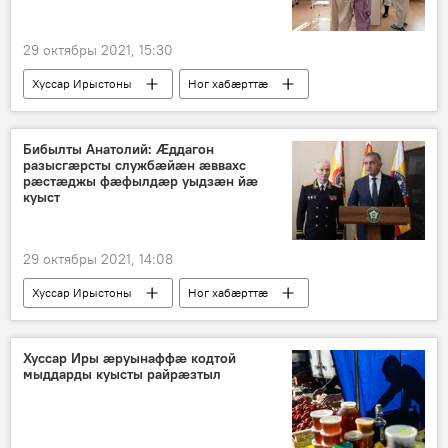
29 октябры 2021, 15:30
Хуссар Ирыстоны
Ног хабӕрттӕ
Бибылты Анатолий: Ӕддагон
разысгӕрсты службӕйӕн ӕввахс
рӕстӕджы фӕфылдӕр уыдзӕн йӕ
куыст
29 октябры 2021, 14:08
Хуссар Ирыстоны
Ног хабӕрттӕ
Хуссар Иры ӕруынаффӕ кодтой
мыддарды куысты райрӕзтыл