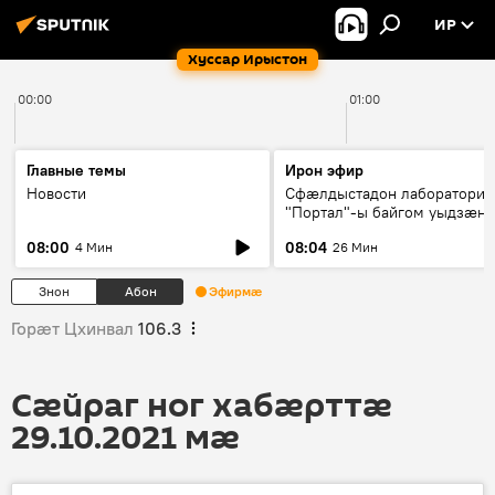
ИР
Хуссар Ирыстон
00:00
01:00
Главные темы
Ирон эфир
Новости
Сфæлдыстадон лаборатори
"Портал"-ы байгом уыдзæн
зындгонд нывгæнæг Гасситы
08:00
08:04
4 Мин
26 Мин
Æхсары куыстыты равдыст
Знон
Абон
Эфирмæ
Горӕт Цхинвал
106.3
Сӕйраг ног хабӕрттӕ
29.10.2021 мӕ