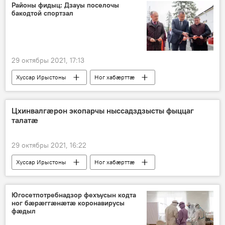
Районы фидыц: Дзауы поселочы
бакодтой спортзал
29 октябры 2021, 17:13
Хуссар Ирыстоны
Ног хабӕрттӕ
Спорт
Цхинвалгӕрон экопарчы ныссадздзысты фыццаг
талатӕ
29 октябры 2021, 16:22
Хуссар Ирыстоны
Ног хабӕрттӕ
Югосетпотребнадзор фехъусын кодта
ног бӕрӕггӕнӕтӕ коронавирусы
фӕдыл