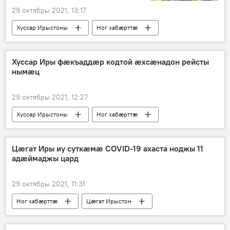
29 октябры 2021, 13:17
Хуссар Ирыстоны
Ног хабӕрттӕ
Хуссар Иры фӕкъаддӕр кодтой ӕхсӕнадон рейсты
нымӕц
29 октябры 2021, 12:27
Хуссар Ирыстоны
Ног хабӕрттӕ
Цӕгат Иры иу суткӕмӕ COVID-19 ахаста ноджы 11
адӕймаджы цард
29 октябры 2021, 11:31
Ног хабӕрттӕ
Цӕгат Ирыстон