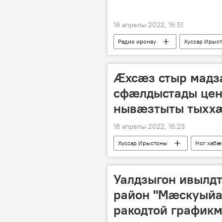
18 апрелы 2022, 16:51
Радио иронау
Хуссар Ирыс
Ӕхсӕз стыр мадз
сфӕлдыстады цен
нывӕзтыты тыхх
18 апрелы 2022, 16:23
Хуссар Ирыстоны
Ног хабӕ
Уалдзыгон ивылд
район "Мӕскуыйа
ракодтой график