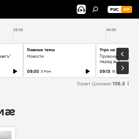
РУС
ИР
03:00
04:00
Главные темы
Утро на Спутнике
зӕгъ"
Новости
Провокации со сто
перед выборами в 
09:00
09:13
3 Мин
18 Мин
Горӕт Цхинвал
106.3
 мӕ