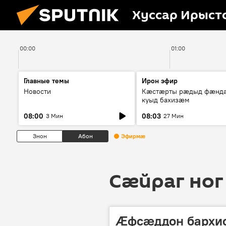
Хуссар Ирыст
00:00
01:00
Главные темы
Ирон эфир
Новости
Кæстæрты рæдыд фæнд
куыд бахизæм
08:00
08:03
3 Мин
27 Мин
Знон
Абон
Эфирмæ
Сӕйраг ног
Æфсæддон бархио