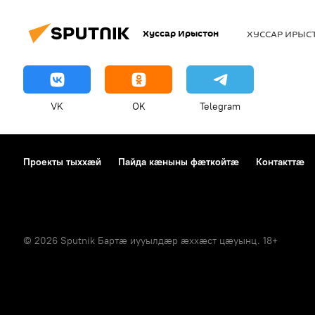
Хуссар Ирыстон
ХУССАР ИРЫ
VK
OK
Telegram
Проекты тыххӕй
Пайда кӕныны фӕткойтӕ
Контакттӕ
© 2026 Sputnik Бартӕ иууылдӕр ӕххӕст цӕуынц. 18+