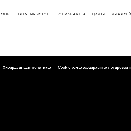
СТОНЫ
ЦӔГАТ ИРЫСТОН
НОГ ХАБӔРТТӔ
ЦАУТӔ
УӔРӔСЕЙ
Хибардзинады политикæ
Cookie æмæ хæдархайгæ логировæн