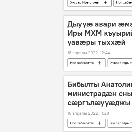
Хуссар Ирыстоны
Ног хабӕ
Дыууӕ авари ӕмӕ
Иры МХМ къуыри
уавӕры тыххӕй
18 апрелы 2022, 12:44
Ног хабӕрттӕ
Хуссар Ирыс
Бибылты Анатоли
министрадӕн сныс
сӕргълӕууӕджы
18 апрелы 2022, 11:28
Ног хабӕрттӕ
Хуссар Ирыс