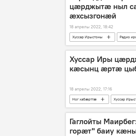
цæрджытæ ныл с
æхсызгонæй
18 апрелы 2022, 18:42
Хуссар Ирыстоны
Радио ир
Хуссар Иры цӕр
кӕсынц ӕртӕ цыб
18 апрелы 2022, 17:16
Ног хабӕрттӕ
Хуссар Ирыс
Гаглойты Маирбег
горӕт" баиу кӕн