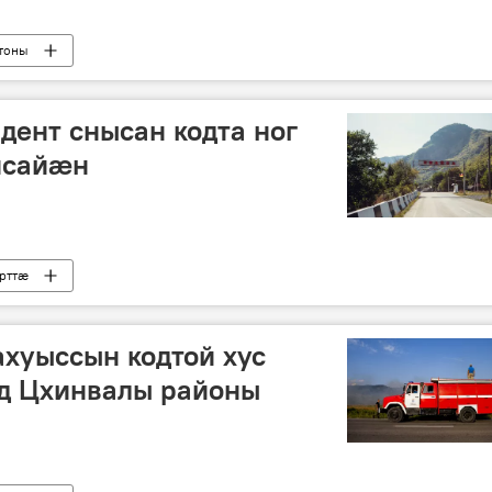
тоны
дент снысан кодта ног
исайӕн
рттӕ
хуыссын кодтой хус
д Цхинвалы районы