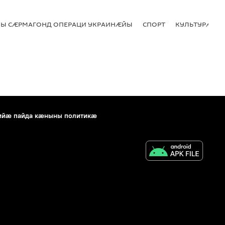
Ы СӔРМАГОНД ОПЕРАЦИ УКРАИНӔЙЫ
СПОРТ
КУЛЬТУРӔ
ийæ пайда кæныны политикæ