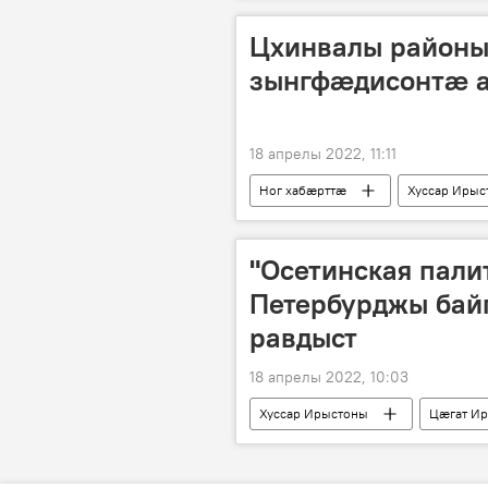
Цхинвалы районы 
зынгфӕдисонтӕ 
18 апрелы 2022, 11:11
Ног хабӕрттӕ
Хуссар Ирыс
"Осетинская пали
Петербурджы бай
равдыст
18 апрелы 2022, 10:03
Хуссар Ирыстоны
Цӕгат И