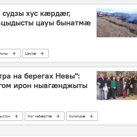
судзы хус кӕрдӕг,
ацыдысты цауы бынатмӕ
тоны
Цаутӕ
тра на берегах Невы":
гом ирон нывгӕнджыты
рыстон
Ног хабӕрттӕ
Культурӕ