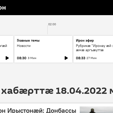
он
02:00
Главные темы
Ирон эфир
агæй
Новости
Рубрикæ "Иронау ӕй 
ӕмӕ аргъӕуттӕ
08:30
08:33
3 Мин
27 Мин
 хабӕрттӕ 18.04.2022
н Ирыстонӕй: Донбассы