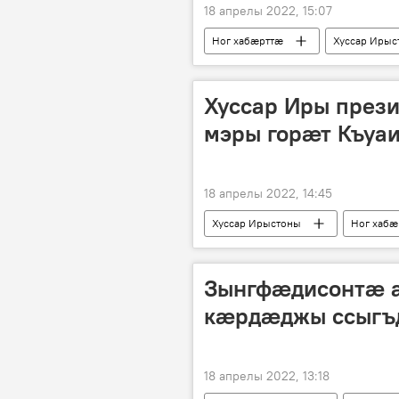
18 апрелы 2022, 15:07
Ног хабӕрттӕ
Хуссар Ирыс
Хуссар Иры прези
мэры горӕт Къуа
18 апрелы 2022, 14:45
Хуссар Ирыстоны
Ног хабӕ
Зынгфӕдисонтӕ а
кӕрдӕджы ссыгъ
18 апрелы 2022, 13:18