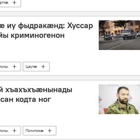
рттӕ
 иу фыдракӕнд: Хуссар
йы криминогенон
тоны
Цаутӕ
й хъахъхъӕнынады
ан кодта ног
тоны
Политикӕ