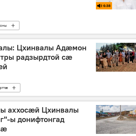
6:38
тоны
алы: Цхинвалы Адӕмон
тры радзырдтой сӕ
ӕй
рттӕ
ты аххосӕй Цхинвалы
г"-ы донифтонгад
мӕ