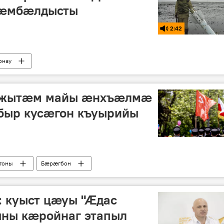
æмбæлдысты
2:42
онау
джытӕм майы ӕнхъӕлмӕ
ыр кусӕгон къуырийы
тоны
Бӕрӕгбон
: куыст цӕуы "Ӕдас
ыны кӕройнаг этапыл