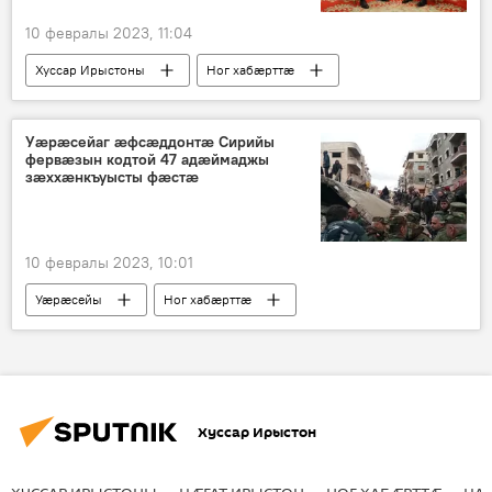
10 февралы 2023, 11:04
Хуссар Ирыстоны
Ног хабӕрттӕ
Гаглойты Алан
Уӕрӕсейы
Уæрæсейаг æфсæддонтæ Сирийы
фервæзын кодтой 47 адæймаджы
зæххæнкъуысты фæстæ
10 февралы 2023, 10:01
Уӕрӕсейы
Ног хабӕрттӕ
Сири
Турк
Зæххæнкъуыст
Хуссар Ирыстон