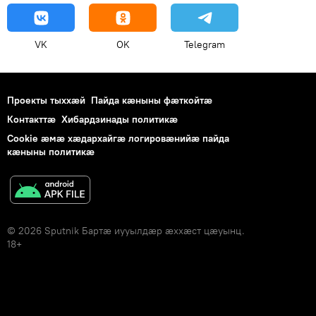
VK
OK
Telegram
Проекты тыххӕй
Пайда кӕныны фӕткойтӕ
Контакттӕ
Хибардзинады политикæ
Cookie æмæ хæдархайгæ логировæнийæ пайда
кæныны политикæ
© 2026 Sputnik Бартӕ иууылдӕр ӕххӕст цӕуынц.
18+