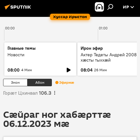
ИР
Хуссар Ирыстон
00:00
01:00
Главные темы
Ирон эфир
Новости
Актер Тедеты Андрей 2008 
хæсты тыххæй
08:00
08:04
4 Мин
26 Мин
Знон
Абон
Эфирмæ
Горӕт Цхинвал
106.3
Сӕйраг ног хабӕрттӕ
06.12.2023 мӕ