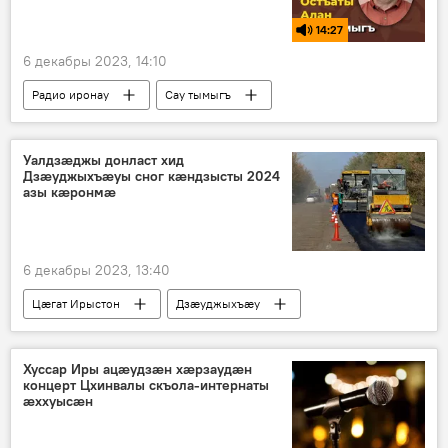
14:27
6 декабры 2023, 14:10
Радио иронау
Сау тымыгъ
Уалдзæджы донласт хид
Дзæуджыхъæуы сног кæндзысты 2024
азы кæронмæ
6 декабры 2023, 13:40
Цӕгат Ирыстон
Дзӕуджыхъӕу
Ног хабӕрттӕ
Хуссар Иры ацæудзæн хæрзаудæн
концерт Цхинвалы скъола-интернаты
æххуысæн