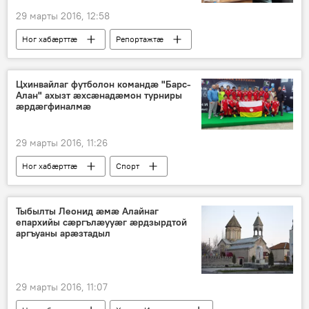
29 марты 2016, 12:58
Ног хабӕрттӕ
Репортажтӕ
Цхинвайлаг футболон командӕ "Барс-
Алан" ахызт ӕхсӕнадӕмон турниры
ӕрдӕгфиналмӕ
29 марты 2016, 11:26
Ног хабӕрттӕ
Спорт
Тыбылты Леонид æмæ Алайнаг
епархийы сæргълæууæг æрдзырдтой
аргъуаны арæзтадыл
29 марты 2016, 11:07