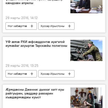
кæндзæн апрелы
29 марты 2016, 14:12
Ног хабӕрттӕ
Хуссар Ирыстоны
УФ æмæ РХИ æфсæддонтӕ ауагътой
иумæйаг ахуыртæ Тарскæйы полигоны
29 марты 2016, 13:25
Ног хабӕрттӕ
Хуссар Ирыстоны
Ӕрмдӕсны Дженни: дыккаг хатт куы
райгуырин, уӕддӕр равзарин
хъӕдӕрмӕджы куыст