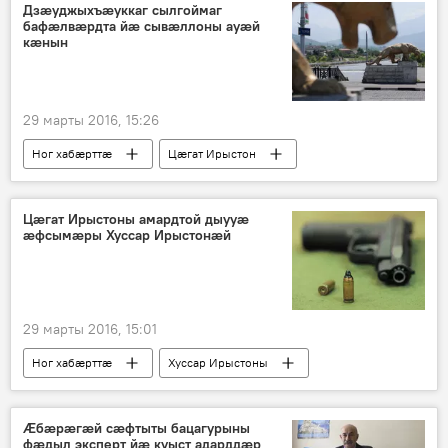
Дзæуджыхъæуккаг сылгоймаг
бафæлвæрдта йæ сывæллоны ауæй
кæнын
29 марты 2016, 15:26
Ног хабӕрттӕ
Цӕгат Ирыстон
Цæгат Ирыстоны амардтой дыууæ
æфсымæры Хуссар Ирыстонæй
29 марты 2016, 15:01
Ног хабӕрттӕ
Хуссар Ирыстоны
Ӕбæрæгæй сæфтыты бацагурыны
фӕдыл эксперт йæ куыст адарддæр