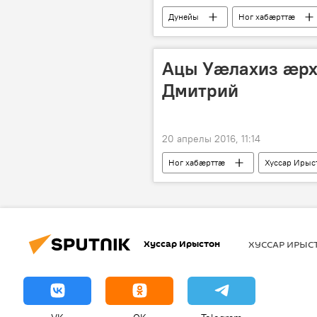
Дунейы
Ног хабӕрттӕ
Ацы Уæлахиз æрх
Дмитрий
20 апрелы 2016, 11:14
Ног хабӕрттӕ
Хуссар Ирыс
Sputnik сӕрмагонд проект "Ацы Уæл
Хуссар Ирыстон
ХУССАР ИРЫ