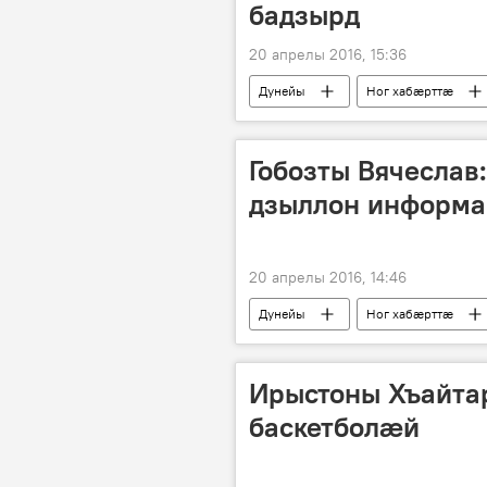
бадзырд
20 апрелы 2016, 15:36
Дунейы
Ног хабӕрттӕ
Гобозты Вячеслав
дзыллон информ
20 апрелы 2016, 14:46
Дунейы
Ног хабӕрттӕ
Ирыстоны Хъайта
баскетболæй