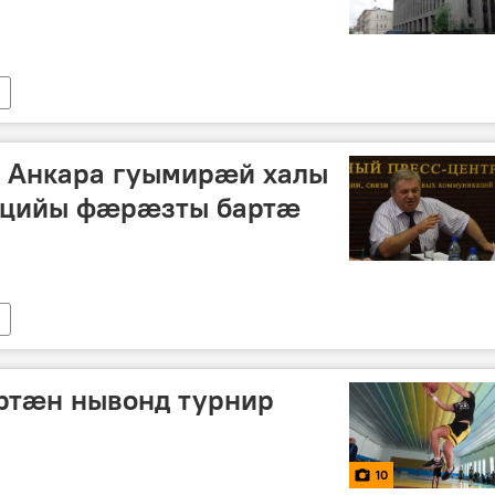
: Анкара гуымирӕй халы
ацийы фӕрӕзты бартӕ
ртæн нывонд турнир
10