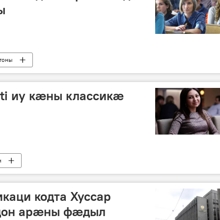
ы
тоны
ati иу кæны классикæ
н
каци кодта Хуссар
дон арӕны фӕдыл