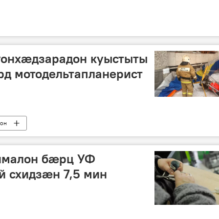
онхӕдзарадон куыстыты
 мотодельтапланерист
тон
ималон бӕрц УФ
схидзӕн 7,5 мин