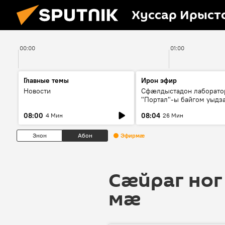
Хуссар Ирыст
00:00
01:00
Главные темы
Ирон эфир
Новости
Сфæлдыстадон лаборато
"Портал"-ы байгом уыдз
зындгонд нывгæнæг Гасс
08:00
08:04
4 Мин
26 Мин
Æхсары куыстыты равды
Знон
Абон
Эфирмæ
Сӕйраг ног
мӕ