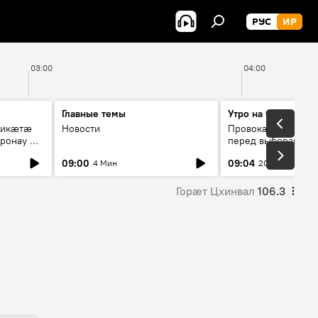
РУС
ИР
03:00
04:00
Главные темы
Утро на Спутнике
рикæтæ
Новости
Провокации со сто
ронау æй
перед выборами в Г
09:00
09:04
4 Мин
20 Мин
Горӕт Цхинвал
106.3