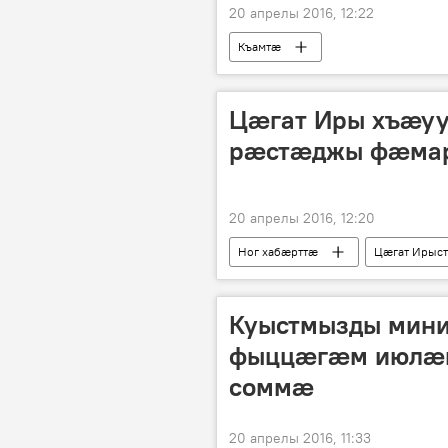
20 апрелы 2016, 12:22
Къамтӕ
Цæгат Иры хъӕуу
рӕстӕджы фæмард
20 апрелы 2016, 12:20
Ног хабӕрттӕ
Цӕгат Ирыс
Куыстмызды мин
фыццӕгӕм июлӕй 
соммӕ
20 апрелы 2016, 11:33