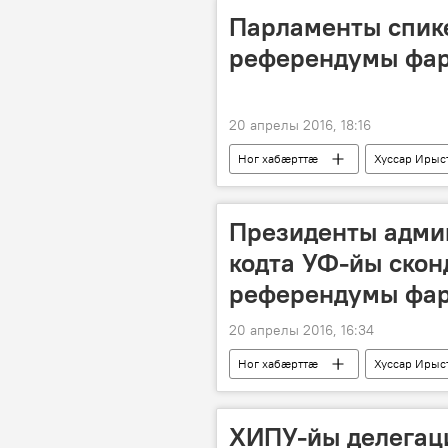
Парламенты спик
референдумы фа
20 апрелы 2016, 18:16
Ног хабӕрттӕ
Хуссар Ирыс
Президенты адми
кодта УФ-йы ск
референдумы фар
20 апрелы 2016, 16:34
Ног хабӕрттӕ
Хуссар Ирыс
ХИПУ-йы делегац