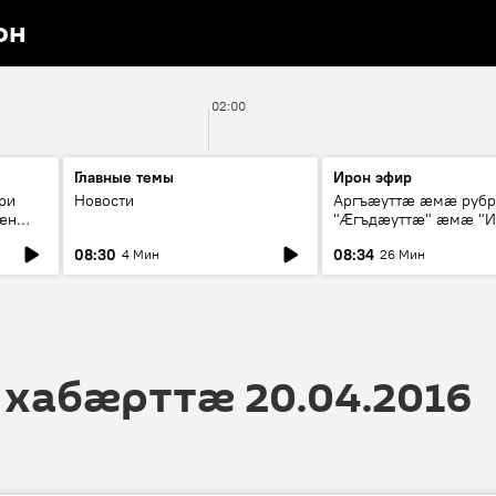
он
02:00
Главные темы
Ирон эфир
ри
Новости
Аргъæуттæ æмæ руб
æн
"Æгъдæуттæ" æмæ "И
иты
зæгъ"
08:30
08:34
4 Мин
26 Мин
ст
 хабӕрттӕ 20.04.2016