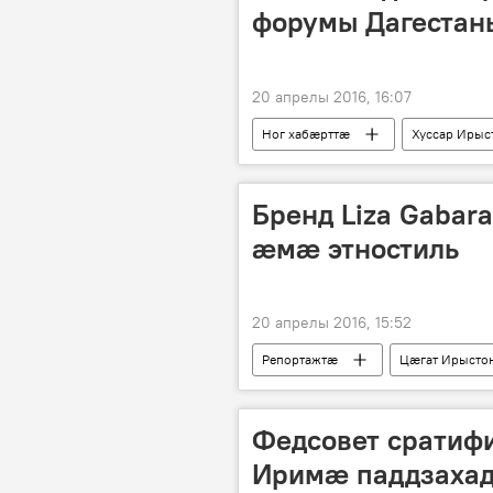
форумы Дагестан
20 апрелы 2016, 16:07
Ног хабӕрттӕ
Хуссар Ирыс
Бренд Liza Gabar
æмæ этностиль
20 апрелы 2016, 15:52
Репортажтӕ
Цӕгат Ирысто
Федсовет сратифи
Иримӕ паддзаха