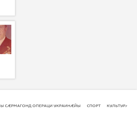
Ы СӔРМАГОНД ОПЕРАЦИ УКРАИНӔЙЫ
СПОРТ
КУЛЬТУРӔ