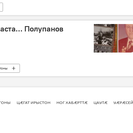
аста… Полупанов
тоны
ахиз æрхаста…"
СТОНЫ
ЦӔГАТ ИРЫСТОН
НОГ ХАБӔРТТӔ
ЦАУТӔ
УӔРӔСЕЙ