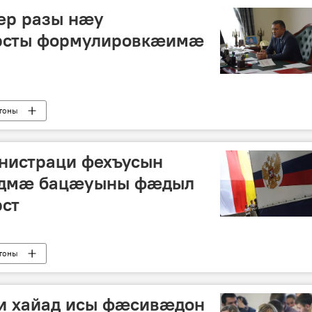
ер разы нæу
рсты формулировкæимæ
тоны
нистраци фехъусын
ондмæ бацæуыны фæдыл
ст
тоны
и хайад исы фæсивæдон