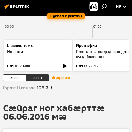
ИР
Хуссар Ирыстон
00:00
01:00
Главные темы
Ирон эфир
Новости
Кæстæрты рæдыд фæндагæ
куыд бахизæм
08:00
08:03
3 Мин
27 Мин
Знон
Абон
Эфирмæ
Горӕт Цхинвал
106.3
Сӕйраг ног хабӕрттӕ
06.06.2016 мӕ