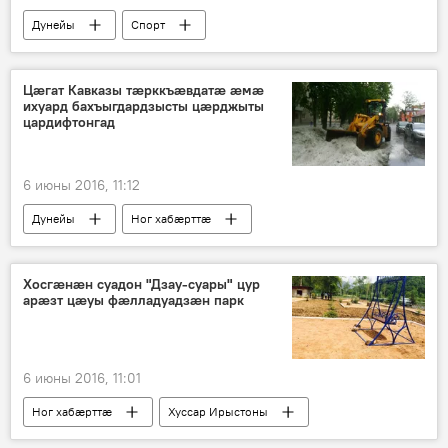
Дунейы
Спорт
Цæгат Кавказы тæрккъæвдатæ æмæ
ихуард бахъыгдардзысты цæрджыты
цардифтонгад
6 июны 2016, 11:12
Дунейы
Ног хабӕрттӕ
Хосгӕнӕн суадон "Дзау-суары" цур
арӕзт цӕуы фӕлладуадзӕн парк
6 июны 2016, 11:01
Ног хабӕрттӕ
Хуссар Ирыстоны