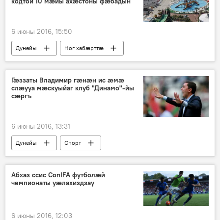
кодтой 10 мæйы ахæстоны фæбадын
6 июны 2016, 15:50
Дунейы
Ног хабӕрттӕ
Цӕгат Ирыстон
Гӕззаты Владимир гӕнӕн ис ӕмӕ
слӕууа мӕскуыйаг клуб "Динамо"-йы
сӕргъ
6 июны 2016, 13:31
Дунейы
Спорт
Абхаз ссис ConIFA футболæй
чемпионаты уæлахиздзау
6 июны 2016, 12:03