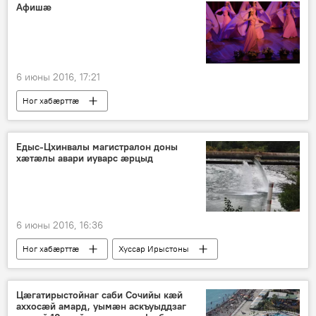
Афишӕ
6 июны 2016, 17:21
Ног хабӕрттӕ
Едыс-Цхинвалы магистралон доны
хӕтӕлы авари иуварс ӕрцыд
6 июны 2016, 16:36
Ног хабӕрттӕ
Хуссар Ирыстоны
Цæгатирыстойнаг саби Сочийы кæй
аххосæй амард, уымæн аскъуыддзаг