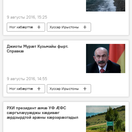
9 августы 2016, 15:25
Ног хабӕрттӕ
Хуссар Ирыстоны
Джиоты Мурӕт Кузьмайы фырт.
Справкӕ
9 августы 2016, 14:55
Ног хабӕрттӕ
Хуссар Ирыстоны
РХИ президент ӕмӕ УФ ӔФС
сӕргълӕууӕджы хӕдивӕг
ӕрдзырдтой арӕны хӕрзарӕзтадыл