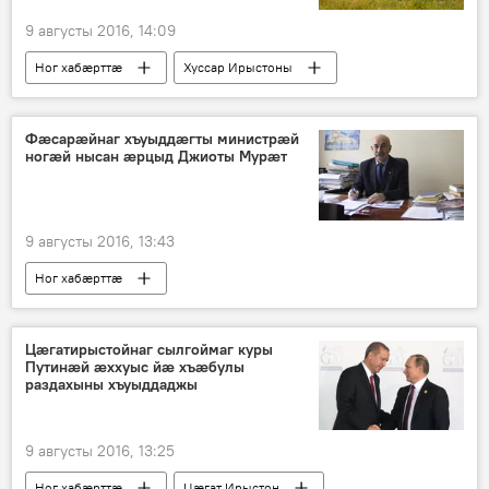
9 августы 2016, 14:09
Ног хабӕрттӕ
Хуссар Ирыстоны
Фӕсарӕйнаг хъуыддӕгты министрӕй
ногӕй нысан ӕрцыд Джиоты Мурӕт
9 августы 2016, 13:43
Ног хабӕрттӕ
Цӕгатирыстойнаг сылгоймаг куры
Путинӕй ӕххуыс йӕ хъӕбулы
раздахыны хъуыддаджы
9 августы 2016, 13:25
Ног хабӕрттӕ
Цӕгат Ирыстон