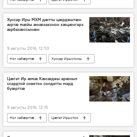
Хуссар Иры МХМ дӕтты цӕрджытӕн
ӕртӕ мӕйы ӕнӕзаконон хӕцӕнгарз
ӕрбахӕссынӕн
9 августы 2016, 12:53
Ног хабӕрттӕ
Хуссар Ирыстоны
Цӕгат Ир ӕмӕ Кӕсӕджы арӕныл
ссардтой советон солдатты мард
буӕрттӕ
9 августы 2016, 12:15
Ног хабӕрттӕ
Цӕгат Ирыстон