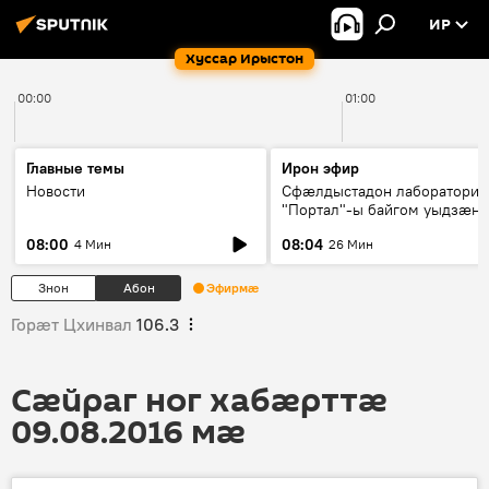
ИР
Хуссар Ирыстон
00:00
01:00
Главные темы
Ирон эфир
Новости
Сфæлдыстадон лаборатори
"Портал"-ы байгом уыдзæн
зындгонд нывгæнæг Гасситы
08:00
08:04
4 Мин
26 Мин
Æхсары куыстыты равдыст
Знон
Абон
Эфирмæ
Горӕт Цхинвал
106.3
Сӕйраг ног хабӕрттӕ
09.08.2016 мӕ