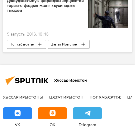
Дзӕуджыхъӕуы цӕрӕджы ӕрцахстой
теракты фӕдыл мӕнг хъусинаджы
тыххӕй
9 августы 2016, 10:43
Ног хабӕрттӕ
Цӕгат Ирыстон
Хуссар Ирыстон
ХУССАР ИРЫСТОНЫ
ЦӔГАТ ИРЫСТОН
НОГ ХАБӔРТТӔ
ЦА
VK
OK
Telegram