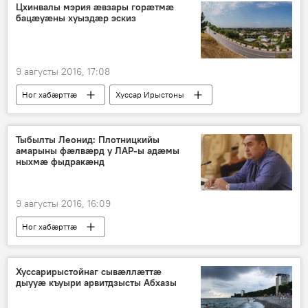
Цхинвалы мэрия ӕвзары горӕтмӕ
бацӕуӕны хуыздӕр эскиз
9 августы 2016, 17:08
Ног хабӕрттӕ
Хуссар Ирыстоны
Тыбылты Леонид: Плотницкийы
амарыны фӕлвӕрд у ЛАР-ы адӕмы
ныхмӕ фыдракӕнд
9 августы 2016, 16:09
Ног хабӕрттӕ
Хуссарирыстойнаг сывӕллӕттӕ
дыууӕ къуыри арвитдзысты Абхазы