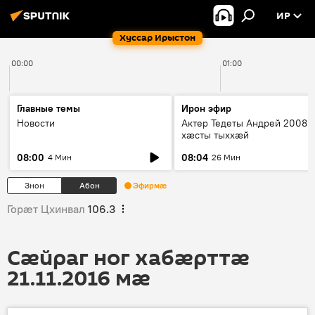
ИР
Хуссар Ирыстон
00:00
01:00
Главные темы
Ирон эфир
Новости
Актер Тедеты Андрей 2008 
хæсты тыххæй
08:00
08:04
4 Мин
26 Мин
Знон
Абон
Эфирмæ
Горӕт Цхинвал
106.3
Сӕйраг ног хабӕрттӕ
21.11.2016 мӕ