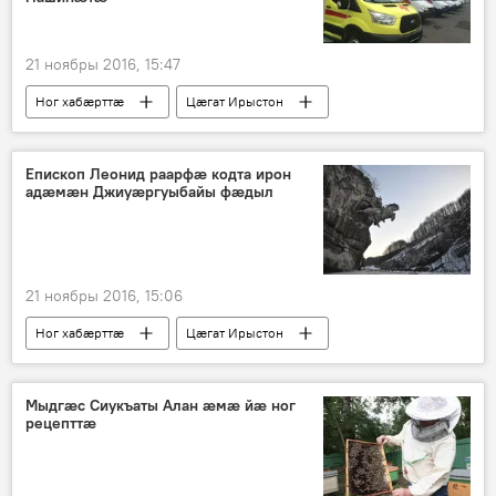
21 ноябры 2016, 15:47
Ног хабӕрттӕ
Цӕгат Ирыстон
Епископ Леонид раарфæ кодта ирон
адӕмӕн Джиуæргуыбайы фæдыл
21 ноябры 2016, 15:06
Ног хабӕрттӕ
Цӕгат Ирыстон
Мыдгӕс Сиукъаты Алан ӕмӕ йӕ ног
рецепттӕ