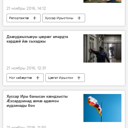
21 ноябры 2016, 14:12
Репортажтӕ
Хуссар Ирыстоны
Дзӕуджыхъӕуы цӕрӕг амардта
кардӕй йӕ сыхаджы
21 ноябры 2016, 12:31
Ног хабӕрттӕ
Цӕгат Ирыстон
Хуссар Иры банысан кӕндзысты
Æхсардзинад æмæ адæмон
иудзинады бон
21 ноябры 2016, 11:50