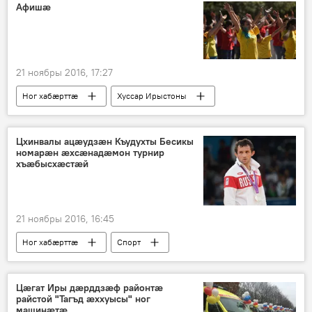
Афишӕ
21 ноябры 2016, 17:27
Ног хабӕрттӕ
Хуссар Ирыстоны
Цхинвалы ацæудзæн Къудухты Бесикы
номарæн æхсæнадæмон турнир
хъæбысхæстæй
21 ноябры 2016, 16:45
Ног хабӕрттӕ
Спорт
Хуссар Ирыстоны
Цӕгат Иры дӕрддзӕф районтӕ
райстой "Тагъд ӕххуысы" ног
машинӕтӕ