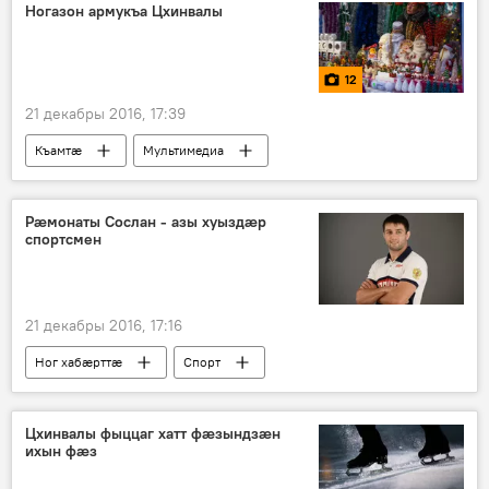
Ногазон армукъа Цхинвалы
12
21 декабры 2016, 17:39
Къамтӕ
Мультимедиа
Рӕмонаты Сослан - азы хуыздӕр
спортсмен
21 декабры 2016, 17:16
Ног хабӕрттӕ
Спорт
Цхинвалы фыццаг хатт фæзындзæн
ихын фæз