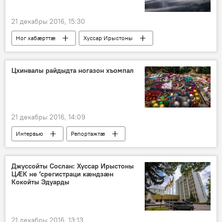
21 декабры 2016, 15:30
Ног хабӕрттӕ
Хуссар Ирыстоны
Цхинвалы райдыдта ногазон хъомпал
21 декабры 2016, 14:09
Интервью
Репортажтӕ
Хуссар Ирыстоны
Джуссойты Сослан: Хуссар Ирыстоны
ЦӔК не ′срегистраци кӕндзӕн
Кокойты Эдуарды
21 декабры 2016, 13:13