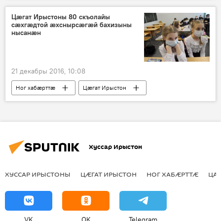
Цæгат Ирыстоны 80 скъолайы
сæхгæдтой æхснырсæгæй бахизыны
нысанæн
21 декабры 2016, 10:08
Ног хабӕрттӕ
Цӕгат Ирыстон
Хуссар Ирыстон
ХУССАР ИРЫСТОНЫ
ЦӔГАТ ИРЫСТОН
НОГ ХАБӔРТТӔ
ЦА
VK
OK
Telegram