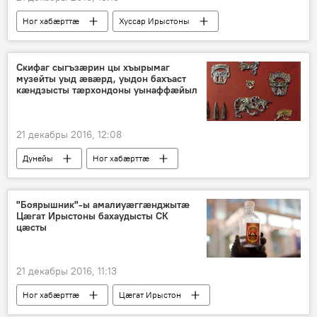
Ног хабӕрттӕ
Хуссар Ирыстоны
Скифаг сыгъзӕрин цы хъырымаг
музейты уыд ӕвӕрд, уыдон бахъаст
кӕндзысты тӕрхондоны уынаффӕйыл
21 декабры 2016, 12:08
Дунейы
Ног хабӕрттӕ
"Боярышник"-ы амалиуӕггӕнджытӕ
Цӕгат Ирыстоны бахаудысты СК
цӕсты
21 декабры 2016, 11:13
Ног хабӕрттӕ
Цӕгат Ирыстон