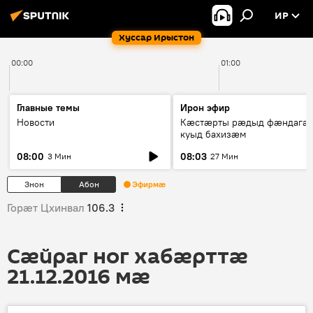
ИР
Хуссар Ирыстон
00:00
01:00
Главные темы
Ирон эфир
Новости
Кæстæрты рæдыд фæндагæ
куыд бахизæм
08:00
08:03
3 Мин
27 Мин
Знон
Абон
Эфирмæ
Горӕт Цхинвал
106.3
Сӕйраг ног хабӕрттӕ
21.12.2016 мӕ