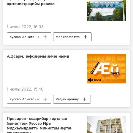
администрацийы ревизи
1 июлы 2022, 16:03
Хуссар Ирыстоны
Ног хабӕрттӕ
Дзауы район
Æфсарм, æфсæрмы æмæ нымд
4:23
1 июлы 2022, 15:40
Хуссар Ирыстоны
Радио иронау
Зонад
Президент ссæрибар кодта сæ
бынæттæй Хуссар Иры
мидхъуыддæгты министры æртæ
хæдивæджы