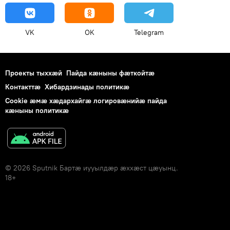
VK
OK
Telegram
Проекты тыххӕй
Пайда кӕныны фӕткойтӕ
Контакттӕ
Хибардзинады политикæ
Cookie æмæ хæдархайгæ логировæнийæ пайда
кæныны политикæ
© 2026 Sputnik Бартӕ иууылдӕр ӕххӕст цӕуынц.
18+