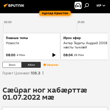
ИР
Хуссар Ирыстон
00:00
01:00
Главные темы
Ирон эфир
Новости
Актер Тедеты Андрей 2008 
хæсты тыххæй
08:00
08:04
4 Мин
26 Мин
Знон
Абон
Эфирмæ
Горӕт Цхинвал
106.3
Сӕйраг ног хабӕрттӕ
01.07.2022 мӕ