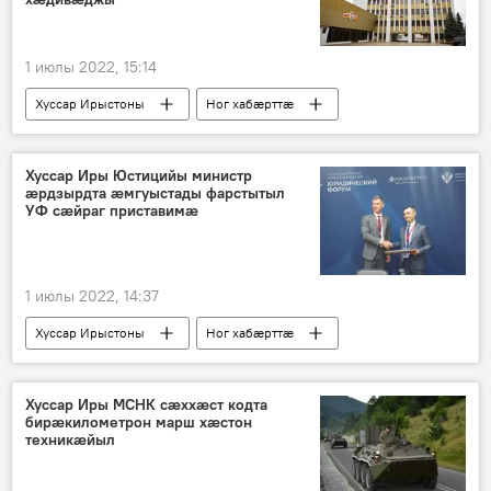
1 июлы 2022, 15:14
Хуссар Ирыстоны
Ног хабӕрттӕ
Хуссар Иры МХМ
Хуссар Иры Юстицийы министр
æрдзырдта æмгуыстады фарстытыл
УФ сæйраг приставимæ
1 июлы 2022, 14:37
Хуссар Ирыстоны
Ног хабӕрттӕ
Уӕрӕсейы
Хуссар Иры МСНК сæххæст кодта
бирæкилометрон марш хæстон
техникæйыл