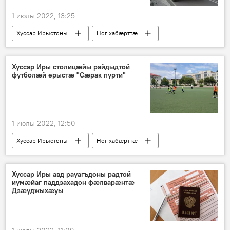
1 июлы 2022, 13:25
Хуссар Ирыстоны
Ног хабӕрттӕ
Хуссар Иры МХМ
Хуссар Иры столицӕйы райдыдтой
футболӕй ерыстӕ "Сӕрак пурти"
1 июлы 2022, 12:50
Хуссар Ирыстоны
Ног хабӕрттӕ
Спорт
Хуссар Иры авд рауагъдоны радтой
иумӕйаг паддзахадон фӕлварӕнтӕ
Дзӕуджыхӕуы