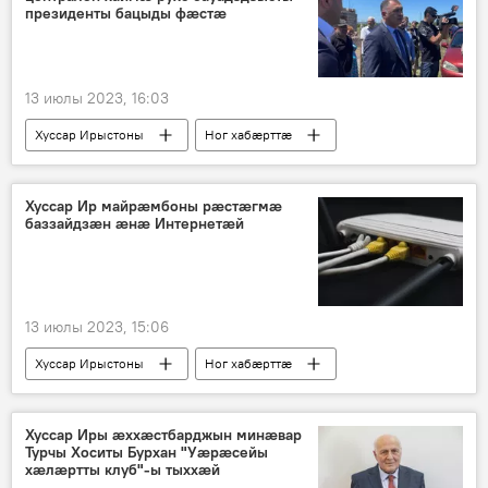
президенты бацыды фӕстӕ
13 июлы 2023, 16:03
Хуссар Ирыстоны
Ног хабӕрттӕ
Гаглойты Алан
Хуссар Ир майрæмбоны рæстæгмæ
баззайдзæн æнæ Интернетæй
13 июлы 2023, 15:06
Хуссар Ирыстоны
Ног хабӕрттӕ
Хуссар Иры æххæстбарджын минæвар
Турчы Хоситы Бурхан "Уæрæсейы
хæлæртты клуб"-ы тыххæй