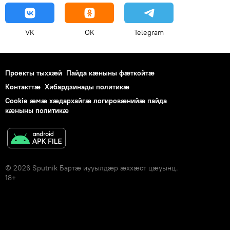
VK
OK
Telegram
Проекты тыххӕй
Пайда кӕныны фӕткойтӕ
Контакттӕ
Хибардзинады политикæ
Cookie æмæ хæдархайгæ логировæнийæ пайда
кæныны политикæ
© 2026 Sputnik Бартӕ иууылдӕр ӕххӕст цӕуынц.
18+