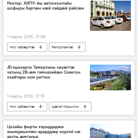
Ректор: ХИПУ-йы автоскъолайы
шофыры бартӕн нӕй сайдӕй райсӕн
1 марты 2016, 17:58
Ног хабӕрттӕ
Репортажтӕ
Ӕгъуызарты Тамерланы хиуӕттӕ
хатынц 28-ӕм гимназийӕн Советон
хъайтары ном раттын
1 марты 2016, 17:13
Ног хабӕрттӕ
Цӕгат Ирыстон
Цкъайы фырты хъуыддаджы
азымджынтæн адарддæр кодтой сæ
ахсты æмгъуыд