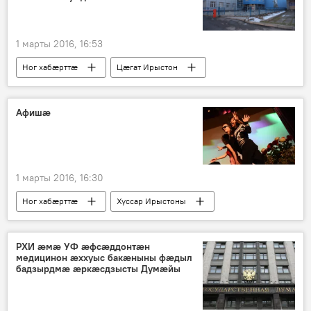
1 марты 2016, 16:53
Ног хабӕрттӕ
Цӕгат Ирыстон
Афишӕ
1 марты 2016, 16:30
Ног хабӕрттӕ
Хуссар Ирыстоны
РХИ æмæ УФ æфсæддонтæн
медицинон æххуыс бакæныны фæдыл
бадзырдмæ æркæсдзысты Думæйы