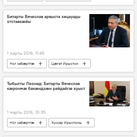
Битарты Вячеслав арвыста хицауады
отставкæйы
1 марты 2016, 11:45
Ног хабӕрттӕ
Цӕгат Ирыстон
Тыбылты Леонид: Битарты Вячеслав
кæронмæ бакæндзæн райдайгæ куыст
1 марты 2016, 10:35
Ног хабӕрттӕ
Хуссар Ирыстоны