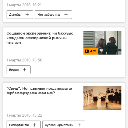
1 марты 2016, 16:21
Дунейы
Ног хабӕрттӕ
Социалон эксперимент: чи баххуыс
кæндзæн сӕкӕрнизӕй рынчын
чызгӕн
4:21
1 марты 2016, 13:58
Видео
"Симд". Ног цъылын ногдзинӕдтӕ
ӕрбамӕрздзӕн ӕви нӕ?
1 марты 2016, 13:22
Репортажтӕ
Хуссар Ирыстоны