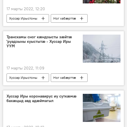
17 марты 2022, 12:20
Хуссар Ирыстоны
Ног хабӕрттӕ
Транскамы сног кӕндзысты зӕйтӕ
'руадзыны куыстытӕ - Хуссар Иры
УУМ
17 марты 2022, 11:09
Хуссар Ирыстоны
Ног хабӕрттӕ
Транскам
Хуссар Иры коронавирус иу суткӕмӕ
бахӕцыд авд адӕймагыл