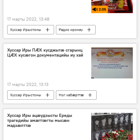
2:05
17 марты 2022, 13:48
Хуссар Ирыстоны
Радио иронау
Экономикӕ
Хуссар Иры ПӔК кусджытӕ сгарынц
ЦӔК кусӕгон документацийы иу хай
17 марты 2022, 13:13
Хуссар Ирыстоны
Ног хабӕрттӕ
Политикӕ
Хуссар Иры ацӕудзысты Ереды
трагедийы амӕттӕгты мысӕн
мадзӕлттӕ