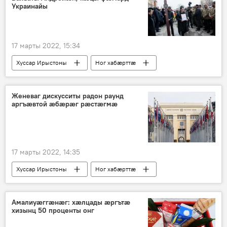
Украинайы
17 марты 2022, 15:34
Хуссар Ирыстоны
Ног хабӕрттӕ
Женеваг дискусситы радон раунд
аргъӕвтой ӕбӕрӕг рӕстӕгмӕ
17 марты 2022, 14:35
Хуссар Ирыстоны
Ног хабӕрттӕ
Амалиуæггæнæг: хæлцады æргътæ
хизынц 50 проценты онг