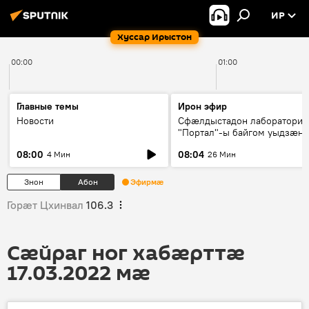
ИР
Хуссар Ирыстон
00:00
01:00
Главные темы
Ирон эфир
Новости
Сфæлдыстадон лаборатори
"Портал"-ы байгом уыдзæн
зындгонд нывгæнæг Гасситы
08:00
08:04
4 Мин
26 Мин
Æхсары куыстыты равдыст
Знон
Абон
Эфирмæ
Горӕт Цхинвал
106.3
Сӕйраг ног хабӕрттӕ
17.03.2022 мӕ