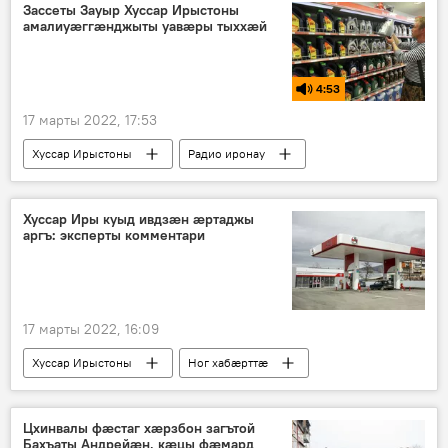
Зассеты Зауыр Хуссар Ирыстоны
амалиуæггæнджыты уавæры тыххæй
4:53
17 марты 2022, 17:53
Хуссар Ирыстоны
Радио иронау
Экономикӕ
Хуссар Иры куыд ивдзӕн ӕртаджы
аргъ: эксперты комментари
17 марты 2022, 16:09
Хуссар Ирыстоны
Ног хабӕрттӕ
Экономикӕ
Цхинвалы фӕстаг хӕрзбон загътой
Бахъаты Андрейӕн, кӕцы фӕмард