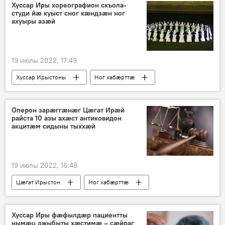
Хуссар Иры хореографион скъола-
студи йӕ куыст сног кӕндзӕн ног
ахуыры азӕй
19 июлы 2022, 17:49
Хуссар Ирыстоны
Ног хабӕрттӕ
Культурӕ
Оперон зарæггæнæг Цæгат Ирæй
райста 10 азы ахæст антиковидон
акцитæм сидыны тыххæй
19 июлы 2022, 16:48
Цӕгат Ирыстон
Ног хабӕрттӕ
Хуссар Иры фæфылдæр пациентты
нымæц джыбыты хæстимæ – сæйраг