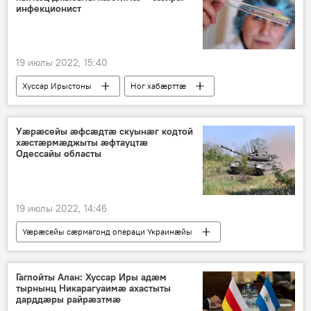
инфекционист
19 июлы 2022, 15:40
Хуссар Ирыстоны
Ног хабӕрттӕ
Уæрæсейы æфсæдтæ скуынæг кодтой
хæстæрмæджыты æфтауцтæ
Одессайы областы
19 июлы 2022, 14:46
Уӕрӕсейы сӕрмагонд операци Украинӕйы
Уӕрӕсейы
Ног хабӕрттӕ
Гаглойты Алан: Хуссар Иры адæм
тырнынц Никарагуаимæ ахастыты
дарддæры райрæзтмæ