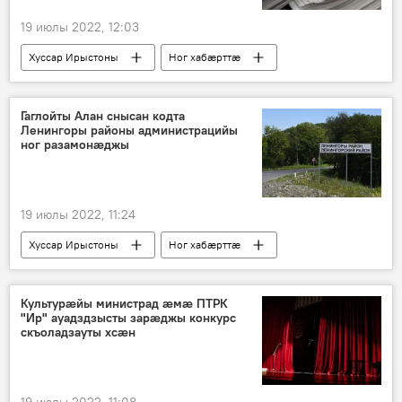
19 июлы 2022, 12:03
Хуссар Ирыстоны
Ног хабӕрттӕ
Гаглойты Алан снысан кодта
Ленингоры районы администрацийы
ног разамонæджы
19 июлы 2022, 11:24
Хуссар Ирыстоны
Ног хабӕрттӕ
Ленингоры район
Культурӕйы министрад ӕмӕ ПТРК
"Ир" ауадздзысты зарӕджы конкурс
скъоладзауты хсӕн