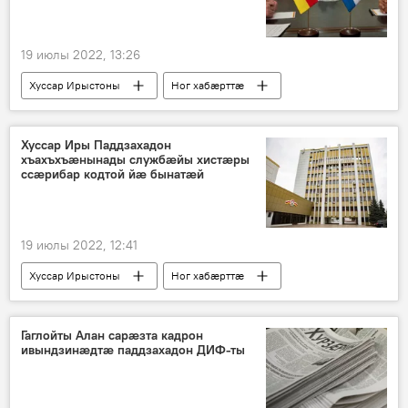
19 июлы 2022, 13:26
Хуссар Ирыстоны
Ног хабӕрттӕ
Дунейы
Хуссар Иры Паддзахадон
хъахъхъæнынады службæйы хистæры
ссæрибар кодтой йæ бынатæй
19 июлы 2022, 12:41
Хуссар Ирыстоны
Ног хабӕрттӕ
Гаглойты Алан сарæзта кадрон
ивындзинæдтæ паддзахадон ДИФ-ты