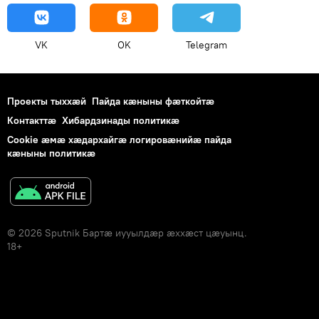
VK
OK
Telegram
Проекты тыххӕй
Пайда кӕныны фӕткойтӕ
Контакттӕ
Хибардзинады политикæ
Cookie æмæ хæдархайгæ логировæнийæ пайда
кæныны политикæ
© 2026 Sputnik Бартӕ иууылдӕр ӕххӕст цӕуынц.
18+