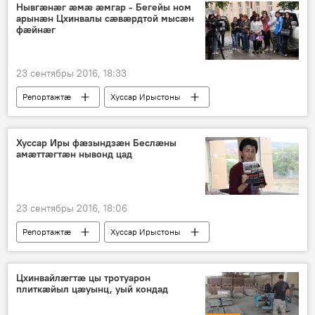
Нывгӕнӕг ӕмӕ ӕмгар - Бегейы ном
арынӕн Цхинвалы сӕвӕрдтой мысӕн
фӕйнӕг
23 сентябры 2016, 18:33
Репортажтӕ
Хуссар Ирыстоны
Хуссар Иры фæзындзæн Беслæны
амæттæгтæн нывонд цад
23 сентябры 2016, 18:06
Репортажтӕ
Хуссар Ирыстоны
Цхинвайлӕгтӕ цы тротуарон
плиткӕйыл цӕуынц, уый кондад