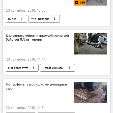
1:56
23 сентябры 2016, 15:05
Видео
Мультимедиа
Цӕгатирыстойнаг наркоуӕйгӕнӕгӕй
байстой 0,5 кг героин
23 сентябры 2016, 14:47
Ног хабӕрттӕ
Цӕгат Ирыстон
Ног асфальт зӕронд коммуникациты
сӕр
23 сентябры 2016, 14:31