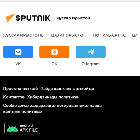
Хуссар Ирыстон
ХУССАР ИРЫСТОНЫ
ЦӔГАТ ИРЫСТОН
НОГ ХАБӔРТТӔ
ЦА
VK
OK
Telegram
Проекты тыххӕй
Пайда кӕныны фӕткойтӕ
Контакттӕ
Хибардзинады политикæ
Cookie æмæ хæдархайгæ логировæнийæ пайда
кæныны политикæ