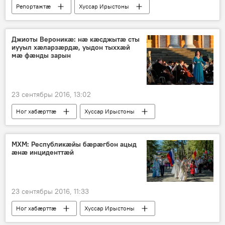
Репортажтӕ
Хуссар Ирыстоны
Джиоты Вероникӕ: нӕ кӕсджытӕ сты
иууыл хӕларзӕрдӕ, уыдон тыххӕй
мӕ фӕнды зарын
23 сентябры 2016, 13:02
Ног хабӕрттӕ
Хуссар Ирыстоны
МХМ: Республикӕйы бӕрӕгбон ацыд
ӕнӕ инциденттӕй
23 сентябры 2016, 11:33
Ног хабӕрттӕ
Хуссар Ирыстоны