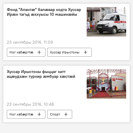
Фонд "Алантӕ" балӕвар кодта Хуссар
Ирӕн тагъд ӕххуысы 10 машинӕйы
23 сентябры 2016, 11:09
Ног хабӕрттӕ
Хуссар Ирыстоны
Хуссар Ирыстоны фыццаг хатт
ацӕудзӕн турнир ӕмбуар хӕстӕй
23 сентябры 2016, 10:48
Ног хабӕрттӕ
Спорт
Хуссар Ирыстоны