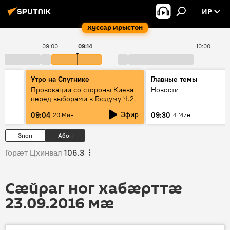
ИР
Хуссар Ирыстон
09:00
09:14
10:00
Утро на Спутнике
Главные темы
Провокации со стороны Киева
Новости
перед выборами в Госдуму Ч.2.
Эфир
09:04
09:30
20 Мин
4 Мин
Знон
Абон
Горӕт Цхинвал
106.3
Сӕйраг ног хабӕрттӕ
23.09.2016 мӕ