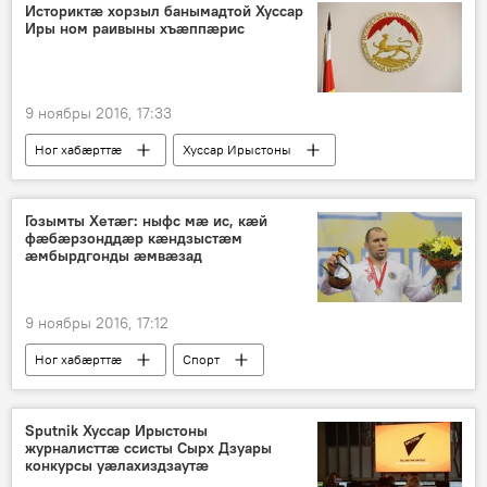
Историктӕ хорзыл банымадтой Хуссар
Иры ном раивыны хъӕппӕрис
9 ноябры 2016, 17:33
Ног хабӕрттӕ
Хуссар Ирыстоны
Гозымты Хетӕг: ныфс мӕ ис, кӕй
фӕбӕрзонддӕр кӕндзыстӕм
ӕмбырдгонды ӕмвӕзад
9 ноябры 2016, 17:12
Ног хабӕрттӕ
Спорт
Цӕгат Ирыстон
Sputnik Хуссар Ирыстоны
журналисттӕ ссисты Сырх Дзуары
конкурсы уӕлахиздзаутӕ