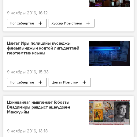
9 ноябры 2016, 16:12
Ног хабӕрттӕ
Хуссар Ирыстоны
Цӕгат Иры полицийы кусӕджы
фӕзылынджын кодтой лигъдӕттӕй
гӕртӕмттӕ исыны
9 ноябры 2016, 15:33
Ног хабӕрттӕ
Цӕгат Ирыстон
Цхинвайлаг нывгӕнӕг Гобозты
Владимиры равдыст ацæудзæн
Мæскуыйы
9 ноябры 2016, 13:18