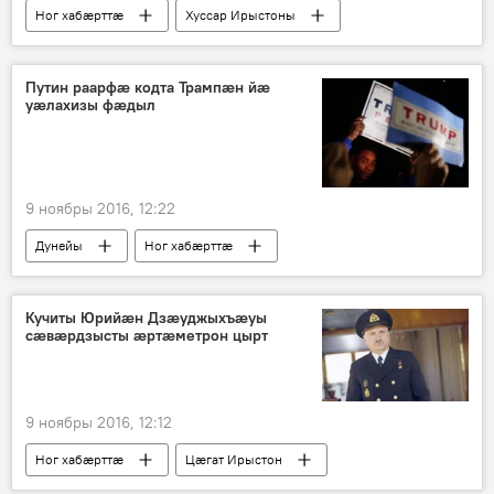
Ног хабӕрттӕ
Хуссар Ирыстоны
Путин раарфӕ кодта Трампӕн йӕ
уӕлахизы фӕдыл
9 ноябры 2016, 12:22
Дунейы
Ног хабӕрттӕ
Кучиты Юрийæн Дзæуджыхъæуы
сæвæрдзысты æртæметрон цырт
9 ноябры 2016, 12:12
Ног хабӕрттӕ
Цӕгат Ирыстон