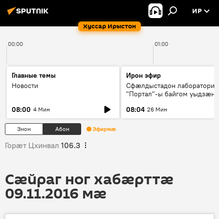
ИР
Хуссар Ирыстон
00:00
01:00
Главные темы
Ирон эфир
Новости
Сфæлдыстадон лаборатори
"Портал"-ы байгом уыдзæн
зындгонд нывгæнæг Гасситы
08:00
08:04
4 Мин
26 Мин
Æхсары куыстыты равдыст
Знон
Абон
Эфирмæ
Горӕт Цхинвал
106.3
Сӕйраг ног хабӕрттӕ
09.11.2016 мӕ