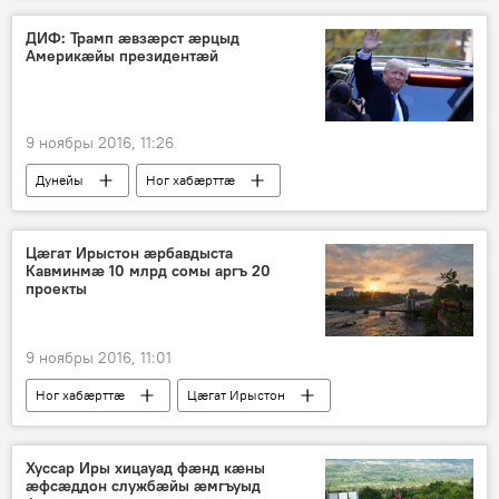
ДИФ: Трамп ӕвзӕрст ӕрцыд
Америкӕйы президентӕй
9 ноябры 2016, 11:26
Дунейы
Ног хабӕрттӕ
Цӕгат Ирыстон ӕрбавдыста
Кавминмӕ 10 млрд сомы аргъ 20
проекты
9 ноябры 2016, 11:01
Ног хабӕрттӕ
Цӕгат Ирыстон
Хуссар Иры хицауад фӕнд кӕны
ӕфсӕддон службӕйы ӕмгъуыд