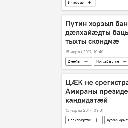
Интервью
Путин хорзыл ба
дӕлхайӕдты бацы
тыхты скондмӕ
15 марты 2017, 10:40
Дунейы
Ног хабӕрттӕ
ЦӔК не срегистра
Амираны презид
кандидатæй
15 марты 2017, 09:31
Ног хабӕрттӕ
Хуссар Ирыс