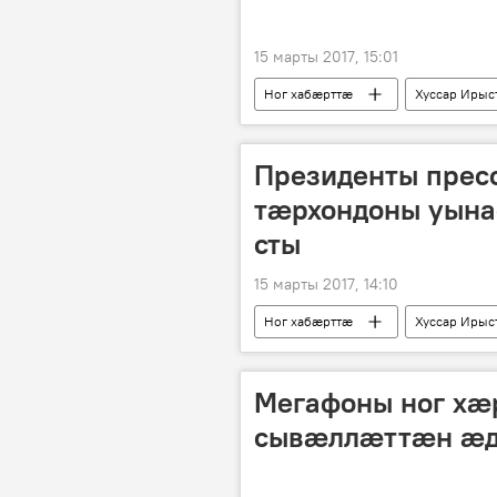
15 марты 2017, 15:01
Ног хабӕрттӕ
Хуссар Ирыс
Президенты прес
тӕрхондоны уын
сты
15 марты 2017, 14:10
Ног хабӕрттӕ
Хуссар Ирыс
Мегафоны ног хæ
сывæллæттæн æд