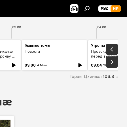
РУС
ИР
03:00
04:00
Главные темы
Утро на Спутнике
рикæтæ
Новости
Провокации со сто
ронау æй
перед выборами в Г
09:00
09:04
4 Мин
20 Мин
Горӕт Цхинвал
106.3
мӕ