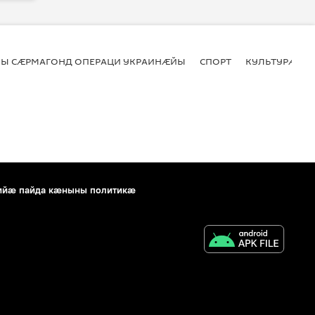
Ы СӔРМАГОНД ОПЕРАЦИ УКРАИНӔЙЫ
СПОРТ
КУЛЬТУРӔ
ийæ пайда кæныны политикæ