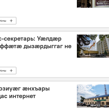
тоны
с-секретарь: Уӕлдӕр
аффӕтӕ дызӕрдыггаг не
тоны
рзиуæг æнхъары
ас интернет