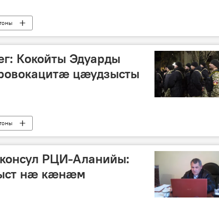
тоны
: Кокойты Эдуарды
ровокацитӕ цӕудзысты
тоны
 консул РЦИ-Аланийы:
уыст нӕ кӕнӕм