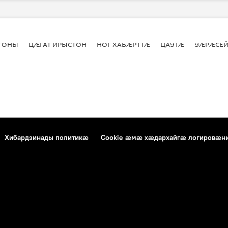
СТОНЫ
ЦӔГАТ ИРЫСТОН
НОГ ХАБӔРТТӔ
ЦАУТӔ
УӔРӔСЕЙ
Хибардзинады политикæ
Cookie æмæ хæдархайгæ логировæн