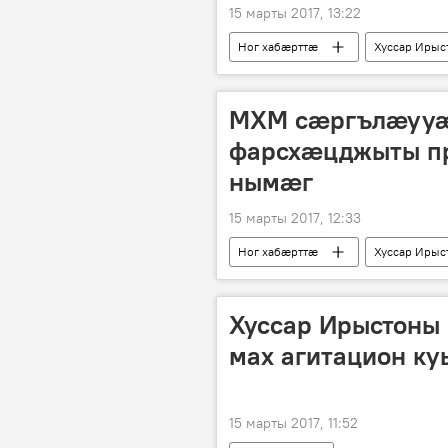
15 марты 2017, 13:22
Ног хабӕрттӕ
Хуссар Ирыс
МХМ сӕргълӕууӕг
фарсхӕцджыты п
нымӕг
15 марты 2017, 12:33
Ног хабӕрттӕ
Хуссар Ирыс
Хуссар Ирыстоны
мах агитацион к
15 марты 2017, 11:52