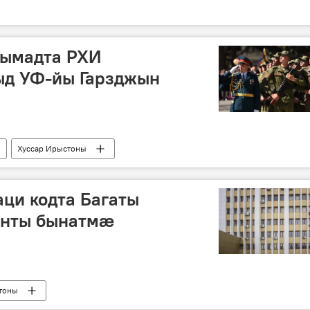
нымадта РХИ
д УФ-йы Гарзджын
Хуссар Ирыстоны
ци кодта Багаты
енты бынатмæ
тоны