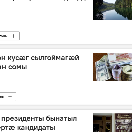
тоны
н кусæг сылгоймагæй
ан сомы
тон
 президенты бынатыл
ӕртӕ кандидаты