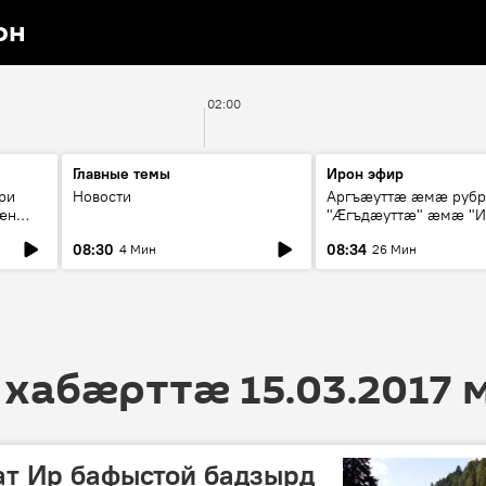
он
02:00
Главные темы
Ирон эфир
ри
Новости
Аргъæуттæ æмæ руб
æн
"Æгъдæуттæ" æмæ "И
иты
зæгъ"
08:30
08:34
4 Мин
26 Мин
ст
 хабӕрттӕ 15.03.2017 
т Ир бафыстой бадзырд