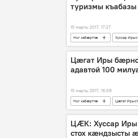
туризмы къабазы
15 марты 2017, 17:27
Ног хабӕрттӕ
Хуссар Ирыс
Цӕгат Иры бæрно
адавтой 100 милу
15 марты 2017, 16:09
Ног хабӕрттӕ
Цӕгат Ирыс
ЦӔК: Хуссар Иры
стох кӕндзысты 