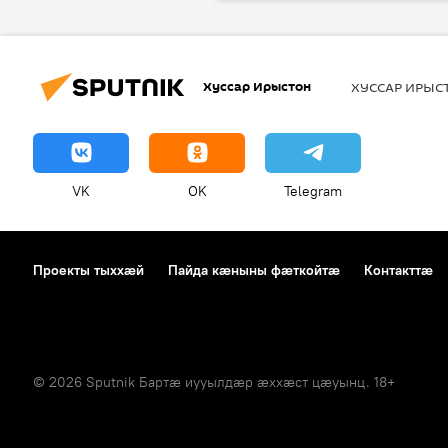
Хуссар Ирыстон
ХУССАР ИРЫ
VK
OK
Telegram
Проекты тыххӕй
Пайда кӕныны фӕткойтӕ
Контакттӕ
© 2026 Sputnik Бартӕ иууылдӕр ӕххӕст цӕуынц. 18+