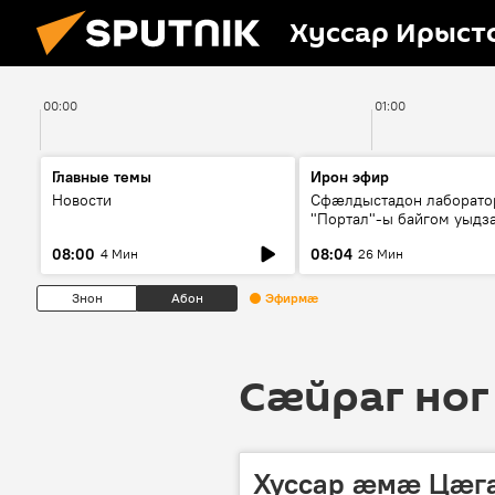
Хуссар Ирыст
00:00
01:00
Главные темы
Ирон эфир
Новости
Сфæлдыстадон лаборато
"Портал"-ы байгом уыдз
зындгонд нывгæнæг Гасс
08:00
08:04
4 Мин
26 Мин
Æхсары куыстыты равды
Знон
Абон
Эфирмæ
Сӕйраг ног
Хуссар ӕмӕ Цӕга