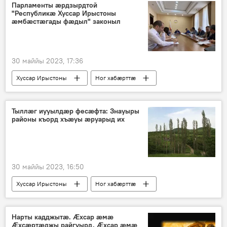
Парламенты æрдзырдтой
"Республикæ Хуссар Ирыстоны
æмбæстæгады фæдыл" законыл
30 маййы 2023, 17:36
Хуссар Ирыстоны
Ног хабӕрттӕ
Хуссар Иры парламент
Тыллӕг иууылдӕр фесӕфта: Знауыры
районы къорд хъӕуы ӕруарыд их
30 маййы 2023, 16:50
Хуссар Ирыстоны
Ног хабӕрттӕ
Знауыры район
Нарты кадджытæ. Æхсар æмæ
Æхсæртæджы райгуырд. Æхсар æмæ