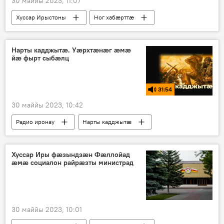
30 маййы 2023, 11:07
Хуссар Ирыстоны
Ног хабӕрттӕ
Гаглойты Алан
Туризм
Нарты кадджытæ. Уæрхтæнæг æмæ
йæ фырт сыбæлц
31:54
30 маййы 2023, 10:42
Радио иронау
Нарты кадджытӕ
Хуссар Иры фæзындзæн Фæллойад
æмæ социалон райрæзты министрад
30 маййы 2023, 10:01